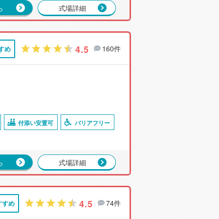
ら
式場詳細
4.5
160件
すめ
付添い安置可
バリアフリー
ら
式場詳細
4.5
74件
すすめ