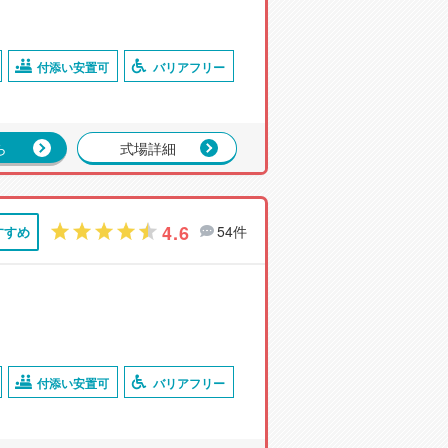
付添い安置可
バリアフリー
ら
式場詳細
4.6
54件
すすめ
付添い安置可
バリアフリー