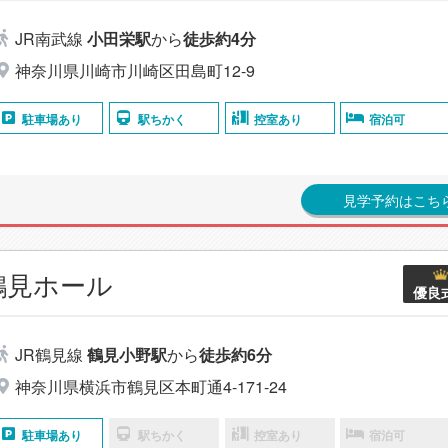
JR南武線
小田栄駅
から
徒歩約4分
神奈川県川崎市川崎区田島町12-9
駐車場あり
駅ちかく
控室あり
宿泊可
見学予約はこち
鶴見ホール
優良
JR鶴見線
鶴見小野駅
から
徒歩約6分
神奈川県横浜市鶴見区本町通4-171-24
駐車場あり
駅ちかく
控室あり
宿泊可