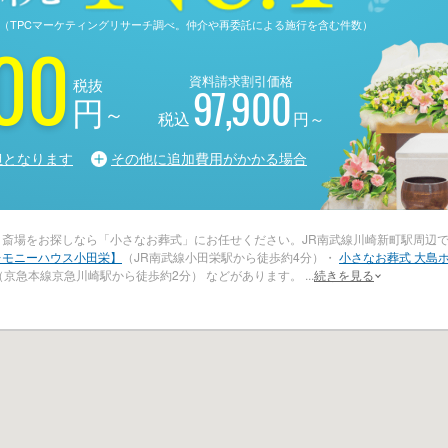
る調査（TPCマーケティングリサーチ調べ。仲介や再委託による施行を含む件数）
00
資料請求割引価格
税抜
97,900
円
～
税込
円～
担となります
その他に追加費用がかかる場合
・斎場をお探しなら「小さなお葬式」にお任せください。JR南武線川崎新町駅周辺
レモニーハウス小田栄】
（JR南武線小田栄駅から徒歩約4分）・
小さなお葬式 大島
（京急本線京急川崎駅から徒歩約2分） などがあります。
...
続きを見る