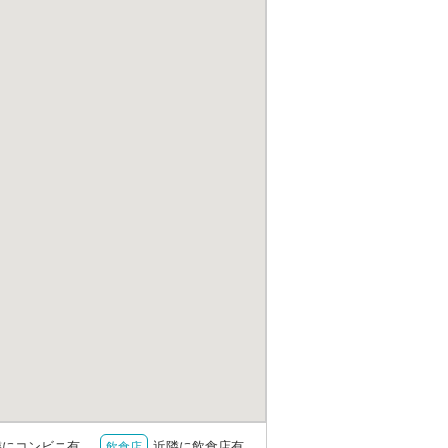
隣にコンビニ有
近隣に飲食店有
飲食店