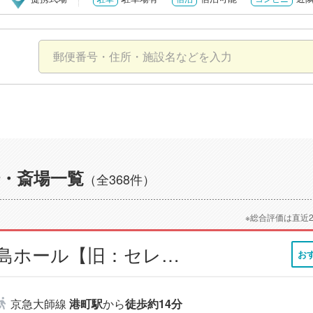
・斎場一覧
（全368件）
※総合評価は直近
小さなお葬式 大島ホール【旧：セレモニーハウス大島】
お
京急大師線
港町駅
から
徒歩約14分