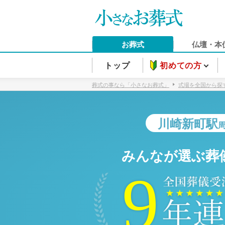
お葬式
仏壇・本
トップ
初めての方
葬式の事なら「小さなお葬式」
式場を全国から探
川崎新町駅
みんなが選ぶ葬
9