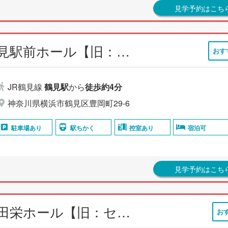
見学予約はこち
小さなお葬式 鶴見駅前ホール【旧：セレモニーハウス鶴見】
おす
JR鶴見線
鶴見駅
から
徒歩約4分
神奈川県横浜市鶴見区豊岡町29-6
駐車場あり
駅ちかく
控室あり
宿泊可
見学予約はこち
小さなお葬式 小田栄ホール【旧：セレモニーハウス小田栄】
お