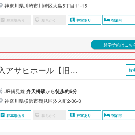
神奈川県川崎市川崎区大島5丁目11-15
駐車場あり
駅ちかく
控室あり
宿泊可
見学予約はこち
小さなお葬式 汐入アサヒホール【旧：セレモニーハウス汐入アサヒ】
お
JR鶴見線
弁天橋駅
から
徒歩約6分
神奈川県横浜市鶴見区汐入町2-36-3
駐車場あり
駅ちかく
控室あり
宿泊可