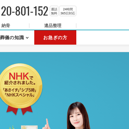
120-801-152
通話
24時間
無料
365日対応
納骨
遺品整理
葬儀の知識
お急ぎの方