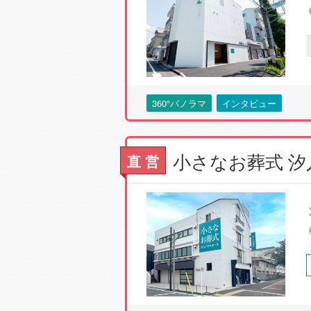
360°パノラマ
インタビュー
直 営