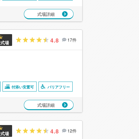
式場詳細
4.8
17件
良式場
付添い安置可
バリアフリー
式場詳細
4.8
12件
良式場