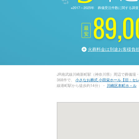
※2017～2025年 葬儀受注件数に関す
89,0
最
安
火葬料金は別途お客様負
JR南武線川崎新町駅（神奈川県）周辺で葬儀場
368件で、
小さなお葬式 小田栄ホール【旧：セ
線港町駅から徒歩約14分）・
川崎区本町ホ－ル