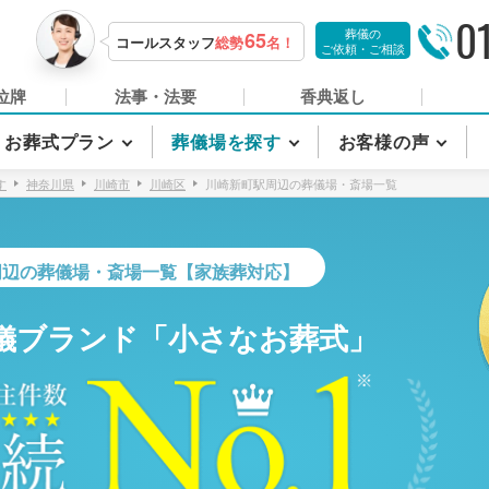
0
葬儀の
65
コールスタッフ
総勢
名！
ご依頼・ご相談
位牌
法事・法要
香典返し
お葬式プラン
葬儀場を探す
お客様の声
す
神奈川県
川崎市
川崎区
川崎新町駅周辺の葬儀場・斎場一覧
周辺の葬儀場・斎場一覧【家族葬対応】
儀ブランド「小さなお葬式」