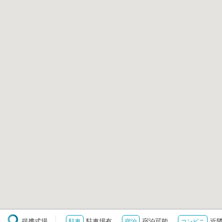
提携式場
駐車場有
宿泊可能
近
駐車
宿泊
コンビニ