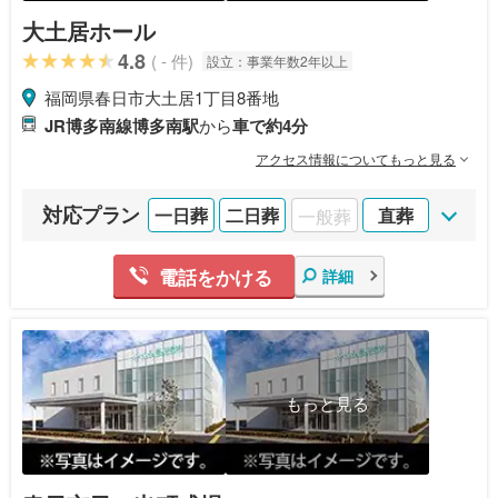
大土居ホール
4.8
( - 件)
設立：
事業年数2年以上
福岡県春日市大土居1丁目8番地
JR博多南線博多南駅
から
車で約4分
アクセス情報についてもっと見る
対応プラン
一日葬
二日葬
一般葬
直葬
電話をかける
詳細
もっと見る