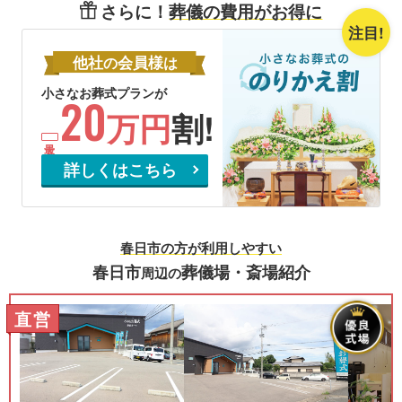
さらに！
葬儀の費用がお得に
注目!
他社
会員様
の
は
小さなお葬式プランが
20
万円
割!
詳しくはこちら
春日市の方が利用しやすい
春日市
葬儀場・斎場紹介
周辺の
直営