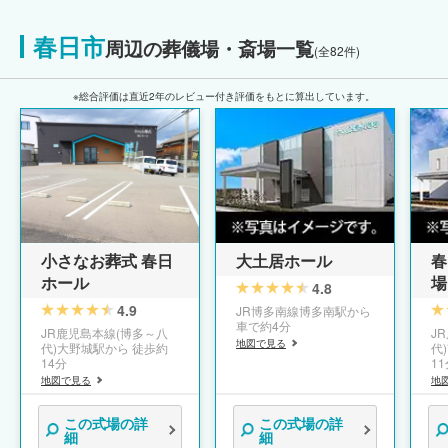
春日市
周辺の葬儀場・斎場一覧
(全82件)
※総合評価は直近2年のレビュー付き評価をもとに算出しています。
小さなお葬式 春日
大土居ホール
春
ホール
場
4.8
4.9
JR博多南線博多南駅から
車で約4分
JR鹿児島本線(博多～八
J
地図で見る
代)大野城駅から 徒歩約
代
14分
1
地図で見る
地
この式場の詳
この式場の詳
細
細