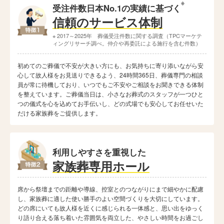
※
受注件数日本No.1の実績に基づく
信頼のサービス体制
※ 2017～2025年 葬儀受注件数に関する調査（TPCマーケテ
ィングリサーチ調べ。仲介や再委託による施行を含む件数）
初めてのご葬儀で不安が大きい方にも、お気持ちに寄り添いながら安
心して故人様をお見送りできるよう、24時間365日、葬儀専門の相談
員が常に待機しており、いつでもご不安やご相談をお聞きできる体制
を整えています。ご葬儀当日は、小さなお葬式のスタッフが一つひと
つの儀式を心を込めてお手伝いし、どの式場でも安心してお任せいた
だける家族葬をご提供します。
利用しやすさを重視した
家族葬専用ホール
席から祭壇までの距離や導線、控室とのつながりにまで細やかに配慮
し、家族葬に適した使い勝手のよい空間づくりを大切にしています。
どの席にいても故人様を近くに感じられる一体感と、思い出をゆっく
り語り合える落ち着いた雰囲気を両立した、やさしい時間をお過ごし