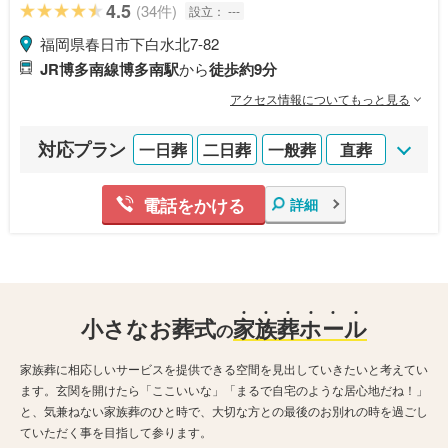
4.5
(34件)
設立：
---
福岡県春日市下白水北7-82
JR博多南線博多南駅
から
徒歩約9分
アクセス情報についてもっと見る
対応プラン
一日葬
二日葬
一般葬
直葬
電話をかける
詳細
小さなお葬式
家
族
葬
ホ
ー
ル
の
家族葬に相応しいサービスを提供できる空間を見出していきたいと考えてい
ます。玄関を開けたら「ここいいな」「まるで自宅のような居心地だね！」
と、気兼ねない家族葬のひと時で、大切な方との最後のお別れの時を過ごし
ていただく事を目指して参ります。