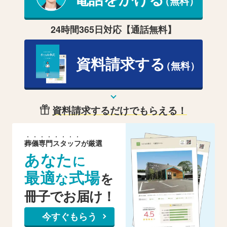
（無料）
24時間365日対応【通話無料】
資料請求する
（無料）
資料請求するだけでもらえる！
葬
儀
専
門
ス
タ
ッ
フ
が厳選
あなた
に
最適
式場
な
を
冊子でお届け！
今すぐもらう