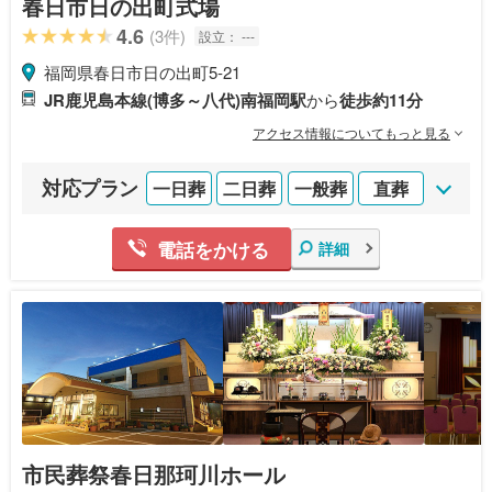
春日市日の出町式場
4.6
(3件)
設立：
---
福岡県春日市日の出町5‐21
JR鹿児島本線(博多～八代)南福岡駅
から
徒歩約11分
アクセス情報についてもっと見る
対応プラン
一日葬
二日葬
一般葬
直葬
電話をかける
詳細
市民葬祭春日那珂川ホール