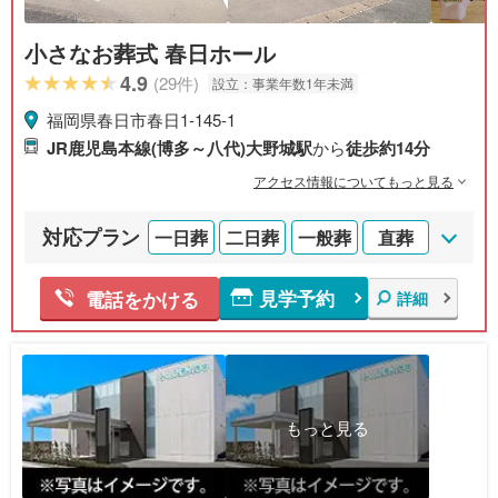
小さなお葬式 春日ホール
4.9
(29件)
設立：
事業年数1年未満
福岡県春日市春日1-145-1
JR鹿児島本線(博多～八代)大野城駅
から
徒歩約14分
アクセス情報についてもっと見る
対応プラン
一日葬
二日葬
一般葬
直葬
見学予約
電話をかける
詳細
もっと見る