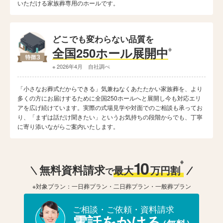
いただける家族葬専用のホールです。
どこでも変わらない品質を
全国250ホール展開中
※
※ 2026年4月 自社調べ
「小さなお葬式だからできる」気兼ねなくあたたかい家族葬を、より
多くの方にお届けするために全国250ホールへと展開し今も対応エリ
アを広げ続けています。実際の式場見学や対面でのご相談も承ってお
り、「まずは話だけ聞きたい」というお気持ちの段階からでも、丁寧
に寄り添いながらご案内いたします。
10
※
無料資料請求
最大
万円割
で
※対象プラン：一日葬プラン・二日葬プラン・一般葬プラン
ご相談・ご依頼・資料請求
電話をかける