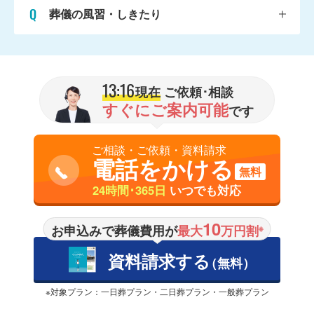
葬儀の風習・しきたり
13:16
現在
ご依頼･相談
すぐにご案内可能
です
ご相談・ご依頼・資料請求
電話をかける
無料
24時間･365日
いつでも対応
10
お申込みで葬儀費用が
最大
万円割
※
資料請求する
（無料）
※対象プラン：一日葬プラン・二日葬プラン・一般葬プラン