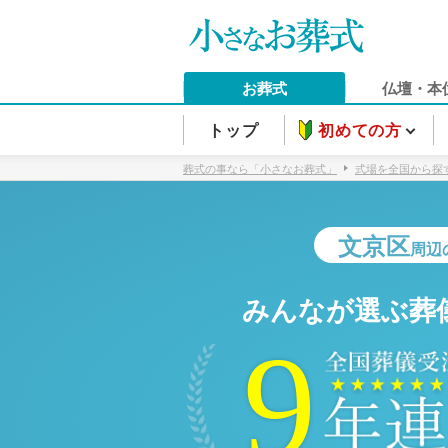
お葬式
仏壇・本
トップ
初めての方
葬式の事なら「小さなお葬式」
式場を全国から探
文京区
周辺
みんなが選ぶ葬
9