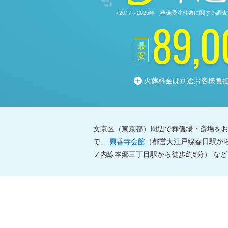
※2017～2025年 葬儀受注件数に関す
89,0
最
安
火葬料金は別途お客様負
文京区（東京都）周辺で葬儀場・斎場をお
で、
興善寺会館
（都営大江戸線春日駅か
ノ内線本郷三丁目駅から徒歩約5分） な