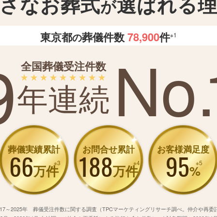
さなお葬式
選ばれる
が
東京都
葬儀件数
78,900
件
の
※1
No.
9
全国葬儀受注件数
年連続
葬儀実績累計
お問合せ累計
お客様満足度
66
188
95
※3
※4
※5
万件
万件
%
※2 2017～2025年 葬儀受注件数に関する調査（TPCマーケティングリサーチ調べ。仲介や