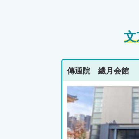
文
傳通院 繊月会館