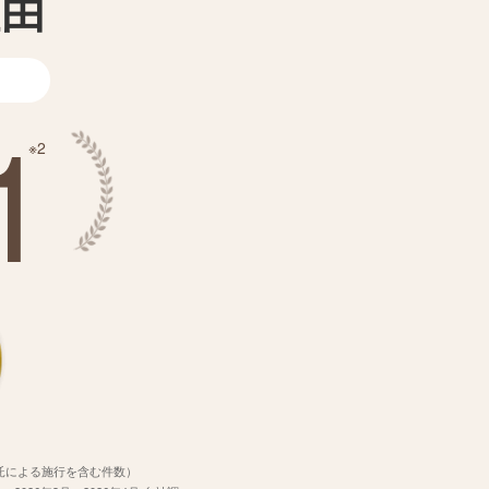
理由
1
※2
再委託による施行を含む件数）