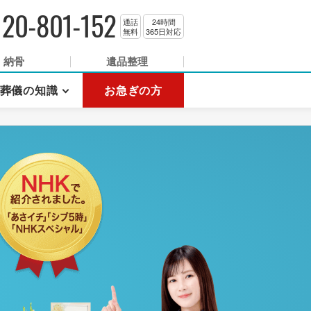
120-801-152
通話
24時間
無料
365日対応
納骨
遺品整理
葬儀の知識
お急ぎの方