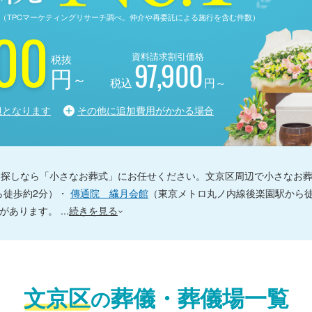
る調査（TPCマーケティングリサーチ調べ。仲介や再委託による施行を含む件数）
00
資料請求割引価格
税抜
97,900
円
～
税込
円～
担となります
その他に追加費用がかかる場合
探しなら「小さなお葬式」にお任せください。文京区周辺で小さなお葬
ら徒歩約2分）・
傳通院 繊月会館
（東京メトロ丸ノ内線後楽園駅から
どがあります。
...
続きを見る
文京区
葬儀・葬儀場一覧
の