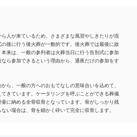
から人が来ているため、さまざまな風習やしきたりが混
式の後に行う後火葬が一般的です。後火葬では最後に故
。本来は、一般の参列者は火葬当日に行う告別式に参加
後なら参加できるという理由から、通夜だけの参加をす
のから、一般の方へのおもてなしの意味合いを込めて、
えてきています。ケータリングを呼ぶことができる葬儀
骨壷に納める全骨収骨となっています。骨がしっかり残
らない場合は、骨を細かく砕いて完全に収骨します。