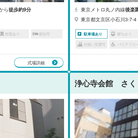
から
徒歩約9分
東京メトロ丸ノ内線
後楽
東京都文京区小石川3-7-4
控室あり
宿泊可
駐車場あり
駅ちかく
付添い安置可
バリアフリ
式場詳細
浄心寺会館 さく