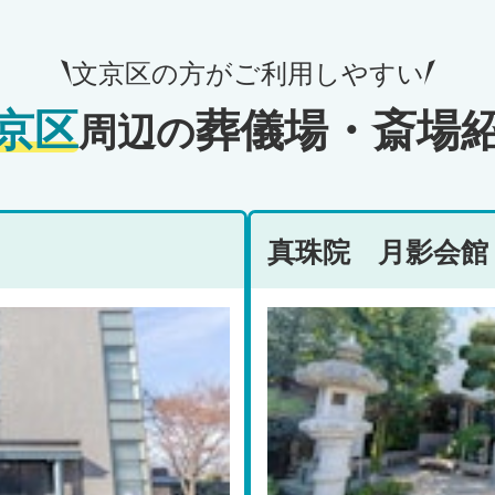
文京区の方がご利用しやすい
京区
葬儀場・斎場
周辺の
真珠院 月影会館