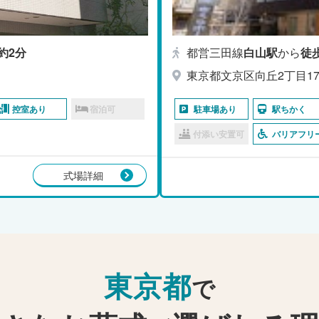
約2分
都営三田線
白山駅
から
徒
東京都文京区向丘2丁目17
控室あり
宿泊可
駐車場あり
駅ちかく
付添い安置可
バリアフリ
式場詳細
東京都
で