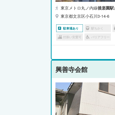
東京メトロ丸ノ内線
後楽園駅
東京都文京区小石川3-14-6
駐車場あり
駅ちかく
付添い安置可
バリアフリー
興善寺会館