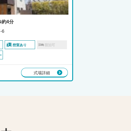
歩約4分
-6
控室あり
宿泊可
ー
式場詳細