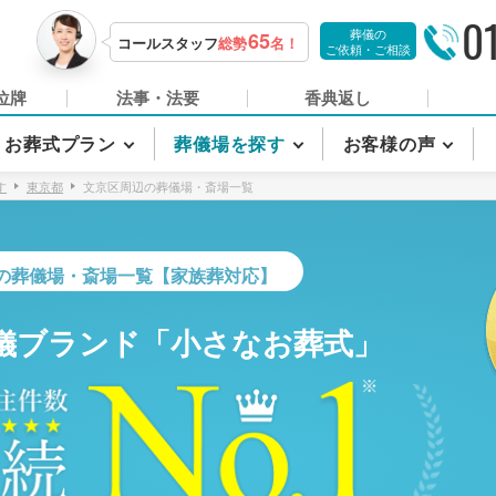
0
葬儀の
65
コールスタッフ
総勢
名！
ご依頼・ご相談
位牌
法事・法要
香典返し
お葬式プラン
葬儀場を探す
お客様の声
す
東京都
文京区周辺の葬儀場・斎場一覧
の葬儀場・斎場一覧【家族葬対応】
儀ブランド「小さなお葬式」