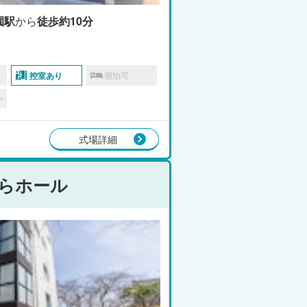
園駅
から
徒歩約10分
控室あり
宿泊可
ー
式場詳細
らホール