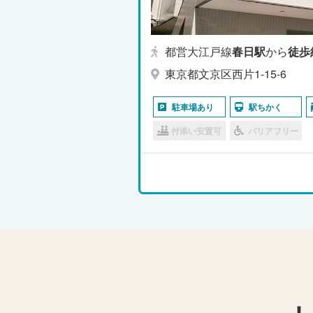
都営大江戸線
春日駅
から
徒歩
東京都文京区西片1-15-6
駐車場あり
駅ちかく
付添い安置可
バリアフリー