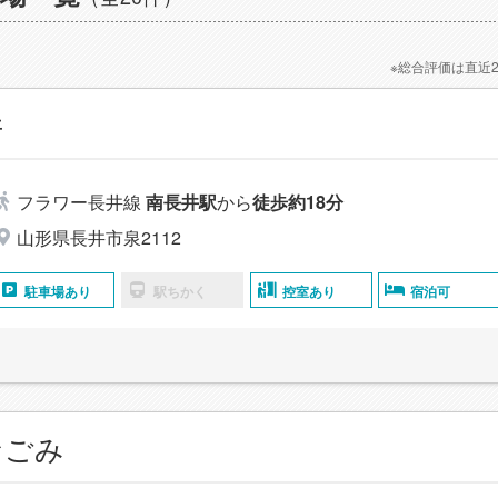
※総合評価は直近
井
フラワー長井線
南長井駅
から
徒歩約18分
山形県長井市泉2112
駐車場あり
駅ちかく
控室あり
宿泊可
なごみ