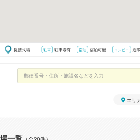
提携式場
駐車場有
宿泊可能
近
駐車
宿泊
コンビニ
エリ
場一覧
（全20件）