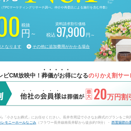
る調査（TPCマーケティングリサーチ調べ。仲介や再委託による施行を含む件数）
00
資料請求割引価格
税抜
97,900
円
～
税込
円～
担となります
その他に追加費用がかかる場合
レビCM放映中！
葬
儀
が
お
得
になる
のりかえ割サー
20
万円割引
ら「小さなお葬式」にお任せください。長井市周辺で小さなお葬式のプランをご利
セレモニーホールなごみ
（フラワー長井線南長井駅から徒歩約19分）・
西置賜郡白