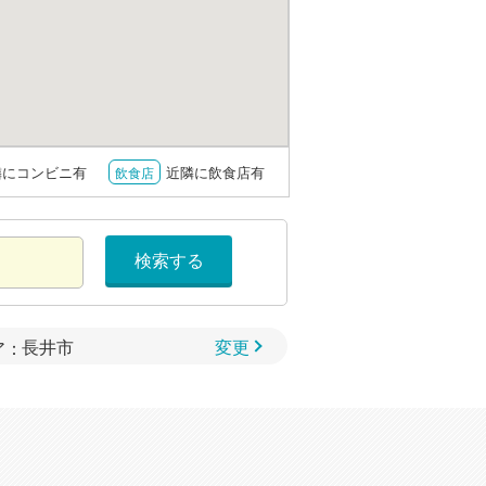
隣にコンビニ有
近隣に飲食店有
飲食店
検索する
変更
ア：