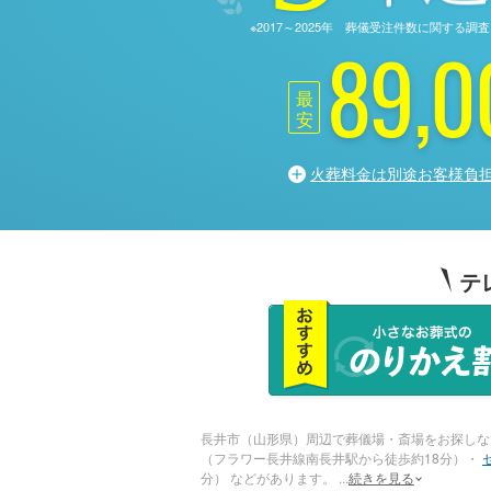
※2017～2025年 葬儀受注件数に関す
89,0
最
安
火葬料金は別途お客様負
テ
長井市（山形県）周辺で葬儀場・斎場をお探しな
（フラワー長井線南長井駅から徒歩約18分）・
分） などがあります。
...
続きを見る