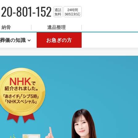
120-801-152
通話
24時間
無料
365日対応
納骨
遺品整理
葬儀の知識
お急ぎの方