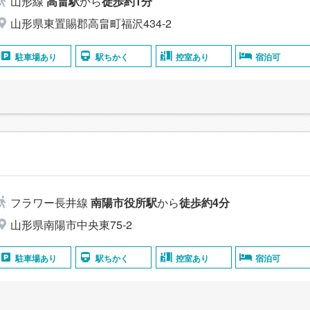
山形線
高畠駅
から
徒歩約1分
山形県東置賜郡高畠町福沢434-2
駐車場あり
駅ちかく
控室あり
宿泊可
フラワー長井線
南陽市役所駅
から
徒歩約4分
山形県南陽市中央東75-2
駐車場あり
駅ちかく
控室あり
宿泊可