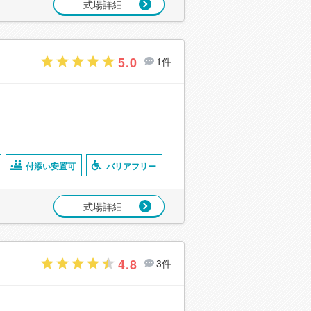
式場詳細
5.0
1件
付添い安置可
バリアフリー
式場詳細
4.8
3件