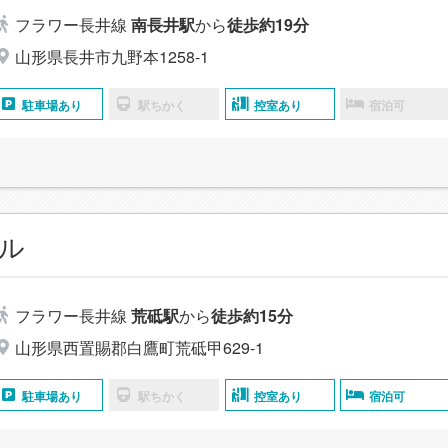
フラワー長井線
南長井駅
から
徒歩約19分
山形県長井市九野本1258-1
駐車場あり
駅ちかく
控室あり
宿泊可
ル
フラワー長井線
荒砥駅
から
徒歩約15分
山形県西置賜郡白鷹町荒砥甲629-1
駐車場あり
駅ちかく
控室あり
宿泊可