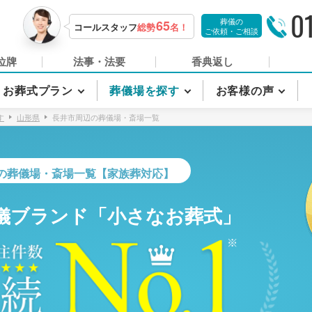
0
葬儀の
65
コールスタッフ
総勢
名！
ご依頼・ご相談
位牌
法事・法要
香典返し
お葬式プラン
葬儀場を探す
お客様の声
す
山形県
長井市周辺の葬儀場・斎場一覧
の葬儀場・斎場一覧【家族葬対応】
儀ブランド「小さなお葬式」