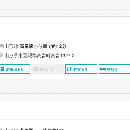
畠
山形線
高畠駅
から
車で約12分
山形県東置賜郡高畠町高畠1327-2
駐車場あり
駅ちかく
控室あり
宿泊可