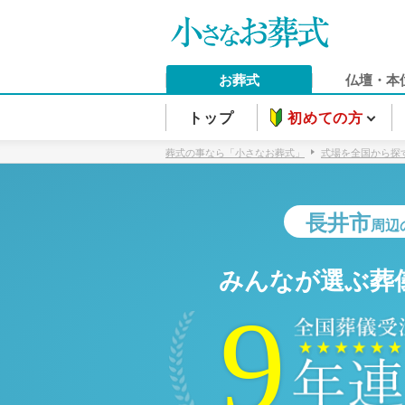
お葬式
仏壇・本
トップ
初めての方
葬式の事なら「小さなお葬式」
式場を全国から探
長井市
周辺
みんなが選ぶ葬
9