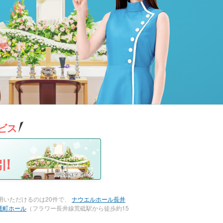
ビス
!
用いただけるのは20件で、
ナウエルホール長井
鷹町ホール
（フラワー長井線荒砥駅から徒歩約15