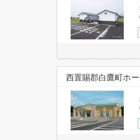
西置賜郡白鷹町ホー