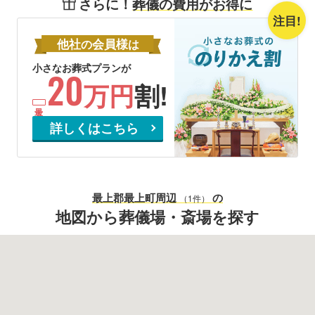
さらに！
葬儀の費用がお得に
注目!
他社
会員様
の
は
小さなお葬式プランが
20
万円
割!
詳しくはこちら
最上郡最上町
周辺
の
（1件）
地図から葬儀場・斎場を探す