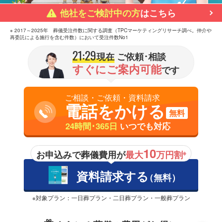
他社をご検討中の方
はこちら
※ 2017～2025年 葬儀受注件数に関する調査（TPCマーケティングリサーチ調べ。仲介や
再委託による施行を含む件数）において受注件数No1
21:29
現在
ご依頼･相談
すぐにご案内可能
です
ご相談・ご依頼・資料請求
電話をかける
無料
24時間･365日
いつでも対応
10
お申込みで葬儀費用が
最大
万円割
※
資料請求する
（無料）
※対象プラン：一日葬プラン・二日葬プラン・一般葬プラン