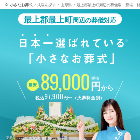
小さなお葬式
式場を探す
山形県
最上郡最上町周辺の葬儀場・斎場一
最上郡最上町
周辺の葬儀対応
89,000
税抜
円
から
97,900
税込
円〜（火葬料金別）
更新日：2026年8月7日