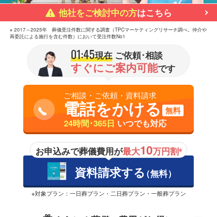
他社をご検討中の方
はこちら
※ 2017～2025年 葬儀受注件数に関する調査（TPCマーケティングリサーチ調べ。仲介や
再委託による施行を含む件数）において受注件数No1
01:45
現在
ご依頼･相談
すぐにご案内可能
です
ご相談・ご依頼・資料請求
電話をかける
無料
24時間･365日
いつでも対応
10
お申込みで葬儀費用が
最大
万円割
※
資料請求する
（無料）
※対象プラン：一日葬プラン・二日葬プラン・一般葬プラン