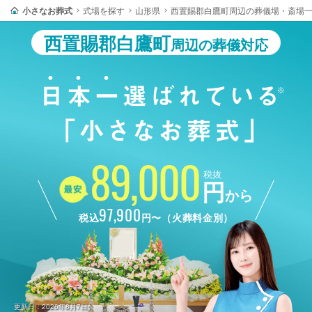
小さなお葬式
式場を探す
山形県
西置賜郡白鷹町周辺の葬儀場・斎場
西置賜郡白鷹町
周辺の葬儀対応
89,000
税抜
円
から
97,900
税込
円〜（火葬料金別）
更新日：2026年8月7日