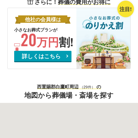
さらに！
葬儀の費用がお得に
注目!
他社
会員様
の
は
小さなお葬式プランが
20
万円
割!
詳しくはこちら
西置賜郡白鷹町
周辺
の
（29件）
地図から葬儀場・斎場を探す