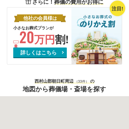
さらに！
葬儀の費用がお得に
注目!
他社
会員様
の
は
小さなお葬式プランが
20
万円
割!
詳しくはこちら
西村山郡朝日町
周辺
の
（33件）
地図から葬儀場・斎場を探す