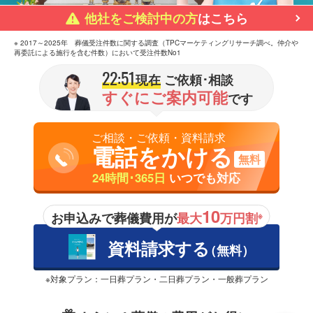
他社をご検討中の方
はこちら
※ 2017～2025年 葬儀受注件数に関する調査（TPCマーケティングリサーチ調べ。仲介や
再委託による施行を含む件数）において受注件数No1
22:51
現在
ご依頼･相談
すぐにご案内可能
です
ご相談・ご依頼・資料請求
電話をかける
無料
24時間･365日
いつでも対応
10
お申込みで葬儀費用が
最大
万円割
※
資料請求する
（無料）
※対象プラン：一日葬プラン・二日葬プラン・一般葬プラン