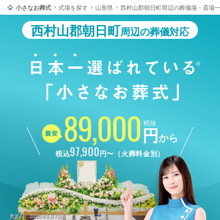
小さなお葬式
式場を探す
山形県
西村山郡朝日町周辺の葬儀場・斎場
西村山郡朝日町
周辺の葬儀対応
89,000
税抜
円
から
97,900
税込
円〜（火葬料金別）
更新日：2026年8月7日