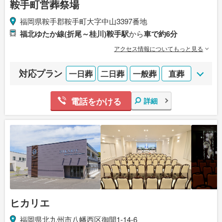
鞍手町営葬祭場
福岡県鞍手郡鞍手町大字中山3397番地
福北ゆたか線(折尾～桂川)鞍手駅
から
車で約6分
アクセス情報についてもっと見る
対応プラン
一日葬
二日葬
一般葬
直葬
電話をかける
詳細
ヒカリエ
福岡県北九州市八幡西区御開1-14-6