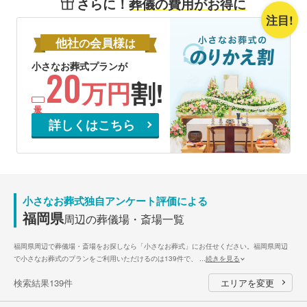
さらに！
葬儀の費用がお得に
注目!
他社
会員様
の
は
小さなお葬式プランが
20
万円
割!
詳しくはこちら
小さなお葬式独自アンケート評価による
福岡県
周辺の葬儀場・斎場一覧
福岡県周辺で葬儀場・斎場をお探しなら「小さなお葬式」にお任せください。福岡県周辺
で小さなお葬式のプランをご利用いただけるのは139件で、
...
続きを見る
検索結果139件
エリアを変更