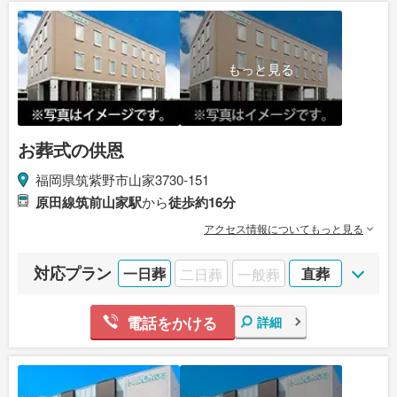
もっと見る
お葬式の供恩
福岡県筑紫野市山家3730-151
原田線筑前山家駅
から
徒歩約16分
アクセス情報についてもっと見る
対応プラン
一日葬
二日葬
一般葬
直葬
電話をかける
詳細