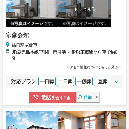
もっと見る
宗像会館
福岡県宗像市
JR鹿児島本線(下関・門司港～博多)東郷駅
から
車で約6
分
アクセス情報についてもっと見る
対応プラン
一日葬
二日葬
一般葬
直葬
電話をかける
詳細