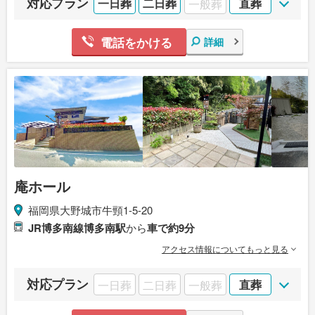
対応プラン
一日葬
二日葬
一般葬
直葬
電話をかける
詳細
庵ホール
福岡県大野城市牛頸1-5-20
JR博多南線博多南駅
から
車で約9分
アクセス情報についてもっと見る
対応プラン
一日葬
二日葬
一般葬
直葬