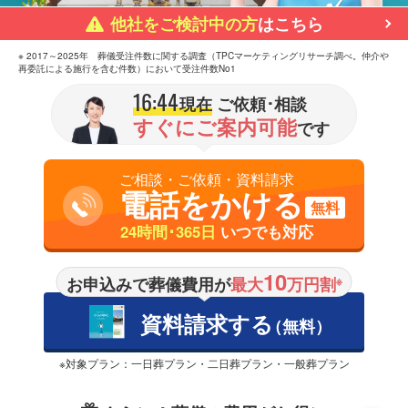
他社をご検討中の方
はこちら
※ 2017～2025年 葬儀受注件数に関する調査（TPCマーケティングリサーチ調べ。仲介や
再委託による施行を含む件数）において受注件数No1
16:44
現在
ご依頼･相談
すぐにご案内可能
です
ご相談・ご依頼・資料請求
電話をかける
無料
24時間･365日
いつでも対応
10
お申込みで葬儀費用が
最大
万円割
※
資料請求する
（無料）
※対象プラン：一日葬プラン・二日葬プラン・一般葬プラン