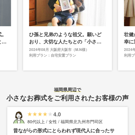
式。
ひ孫と兄弟のような祖父。願いど
壮健
とも
おり、大切な人たちとの「小さな
幸に
お別れ式」ができました
安な
2024年08月 大阪府大阪市（M.N様）
202
利用プラン：自宅安置プラン
利用プ
福岡県
周辺で
小さなお葬式をご利用されたお客様の声
4.0
80代以上 / 女性 / 福岡県北九州市門司区
昔ながらの形式にとらわれず現代人に合ったサ