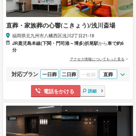
直葬・家族葬の心響(こきょう)/浅川斎場
福岡県北九州市八幡西区浅川2丁目21-18
JR鹿児島本線(下関・門司港～博多)折尾駅
から
車で約6
分
アクセス情報についてもっと見る
対応プラン
一日葬
二日葬
一般葬
直葬
電話をかける
詳細