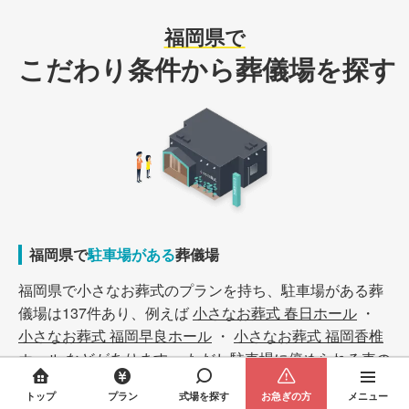
福岡県で
こだわり条件から葬儀場を探す
福岡県で
駐車場がある
葬儀場
福岡県で小さなお葬式のプランを持ち、駐車場がある葬
儀場は137件あり、例えば
小さなお葬式 春日ホール
・
小さなお葬式 福岡早良ホール
・
小さなお葬式 福岡香椎
ホール
などがあります。 ただし駐車場に停められる車の
台数はそれぞれの葬儀場によって異なるため、事前に必
トップ
プラン
式場を探す
お急ぎの方
メニュー
要な駐車場スペースとその葬儀場が用意している駐車台