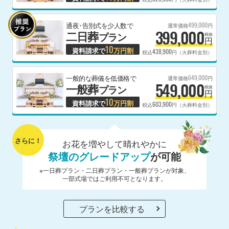
499,000
通夜･告別式を少人数で
通常価格
円
399,000
二日葬
プラン
税抜
円
10
資料請求で
万円割
438,900
税込
円（火葬料金別）
649,000
一般的な葬儀を低価格で
通常価格
円
549,000
一般葬
プラン
税抜
円
10
資料請求で
万円割
603,900
税込
円（火葬料金別）
さらに！
お花を増やして晴れやかに
祭壇のグレードアップ
が可能
※一日葬プラン・二日葬プラン・一般葬プランが対象、
一部式場ではご利用不可となります。
プランを比較する