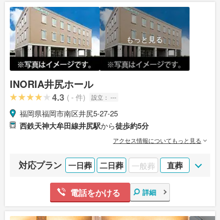
もっと見る
INORIA井尻ホール
4.3
( - 件)
設立：
---
福岡県福岡市南区井尻5-27-25
西鉄天神大牟田線井尻駅
から
徒歩約5分
アクセス情報についてもっと見る
対応プラン
一日葬
二日葬
一般葬
直葬
電話をかける
詳細