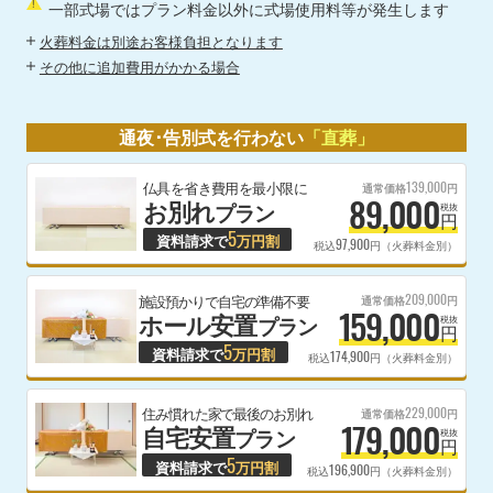
一部式場ではプラン料金以外に式場使用料等が発生します
火葬料金は別途お客様負担となります
その他に追加費用がかかる場合
通夜･告別式を行わない
「直葬」
139,000
仏具を省き費用を最小限に
通常価格
円
89,000
お別れ
プラン
税抜
円
5
資料請求で
万円割
97,900
税込
円（火葬料金別）
209,000
施設預かりで自宅の準備不要
通常価格
円
159,000
ホール安置
プラン
税抜
円
5
資料請求で
万円割
174,900
税込
円（火葬料金別）
229,000
住み慣れた家で最後のお別れ
通常価格
円
179,000
自宅安置
プラン
税抜
円
5
資料請求で
万円割
196,900
税込
円（火葬料金別）