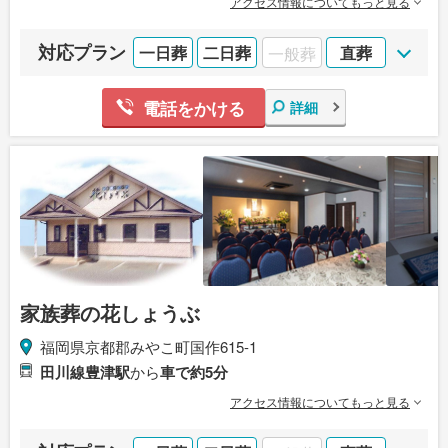
アクセス情報についてもっと見る
対応プラン
一日葬
二日葬
一般葬
直葬
電話をかける
詳細
家族葬の花しょうぶ
福岡県京都郡みやこ町国作615-1
田川線豊津駅
から
車で約5分
アクセス情報についてもっと見る