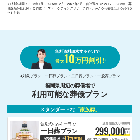
※1 対象期間：2025年1月～2025年12月 2026年4月 自社調べ ※2 2017～2025年 葬
儀受注件数に関する調査（TPCマーケティングリサーチ調べ。仲介や再委託による施行を
含む件数）
無料資料請求するだけで
10
万円割引!
※
最大
※対象プラン：一日葬プラン・二日葬プラン・一般葬プラン
福岡県
周辺の葬儀場で
利用可能な葬儀プラン
スタンダードな
「家族葬」
399,000
告別式のみを一日で
通常価格
円
299,000
一日葬
プラン
税抜
円
10
資料請求で
万円割
328,900
税込
円（火葬料金別）