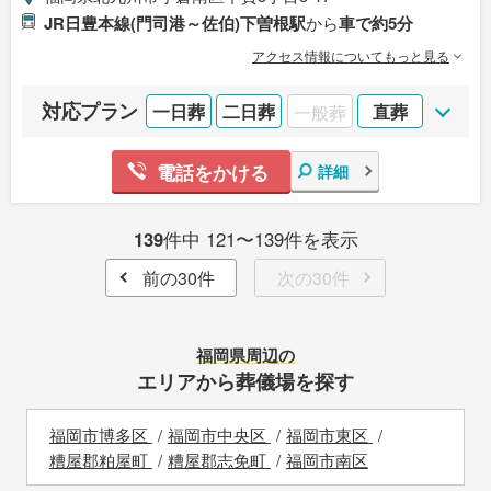
JR日豊本線(門司港～佐伯)下曽根駅
から
車で約5分
アクセス情報についてもっと見る
対応プラン
一日葬
二日葬
一般葬
直葬
電話をかける
詳細
139
件中 121〜139件を表示
前の30件
次の30件
福岡県
周辺の
エリアから葬儀場を探す
福岡市博多区
福岡市中央区
福岡市東区
糟屋郡粕屋町
糟屋郡志免町
福岡市南区