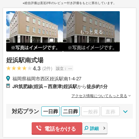
※総合評価は直近2年のレビュー付き評価をもとに算出しています。
もっと見る
姪浜駅南式場
4.3
(2件)
設立：
---
福岡県福岡市西区姪浜駅南1-4-27
JR筑肥線(姪浜～西唐津)姪浜駅
から
徒歩約1分
アクセス情報についてもっと見る
対応プラン
一日葬
二日葬
一般葬
直葬
電話をかける
詳細