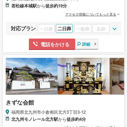
若松線本城駅
から
徒歩約19分
アクセス情報についてもっと見る
対応プラン
一日葬
二日葬
一般葬
直葬
電話をかける
詳細
きずな会館
福岡県北九州市小倉南区北方3丁目3-12
北九州モノレール北方駅
から
徒歩約4分