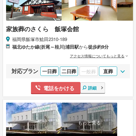
家族葬のさくら 飯塚会館
福岡県飯塚市鯰田2310-189
福北ゆたか線(折尾～桂川)浦田駅
から
徒歩約9分
アクセス情報についてもっと見る
対応プラン
一日葬
二日葬
一般葬
直葬
電話をかける
詳細
もっと見る