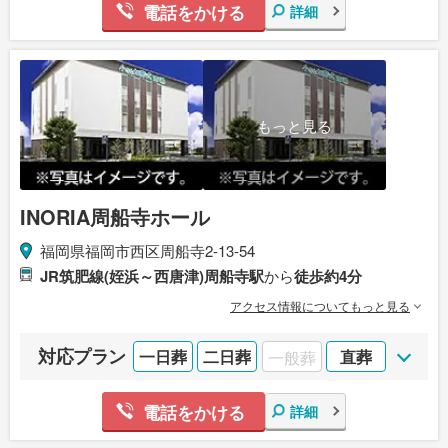
電話をかける
詳細
もっと見る
INORIA周船寺ホール
福岡県福岡市西区周船寺2-13-54
JR筑肥線(姪浜～西唐津)周船寺駅
から
徒歩約4分
アクセス情報についてもっと見る
対応プラン
一日葬
二日葬
一般葬
直葬
電話をかける
詳細