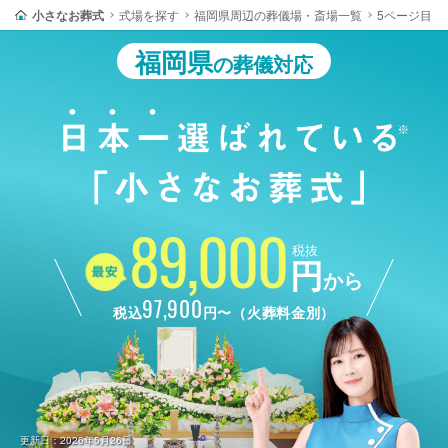
小さなお葬式
式場を探す
福岡県周辺の葬儀場・斎場一覧
5ページ目
福岡県
の葬儀対応
89,000
税抜
円
から
97,900
税込
円〜（火葬料金別）
更新日：2026年5月26日