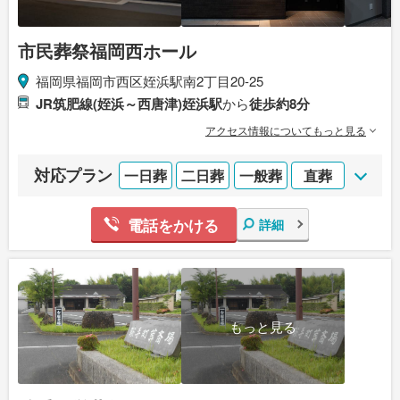
市民葬祭福岡西ホール
福岡県福岡市西区姪浜駅南2丁目20-25
JR筑肥線(姪浜～西唐津)姪浜駅
から
徒歩約8分
アクセス情報についてもっと見る
対応プラン
一日葬
二日葬
一般葬
直葬
電話をかける
詳細
もっと見る