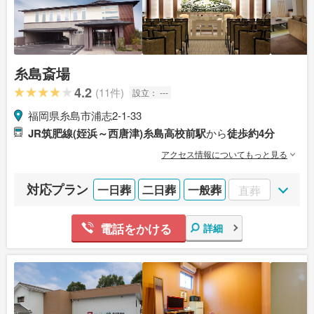
糸島斎場
4.2
(11件)
設立：
---
福岡県糸島市浦志2-1-33
JR筑肥線(姪浜～西唐津)糸島高校前駅
から
徒歩約4分
アクセス情報についてもっと見る
対応プラン
一日葬
二日葬
一般葬
直葬
電話をかける
詳細