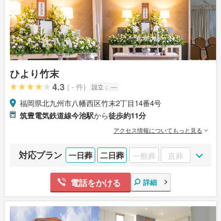
ひより竹末
4.3
( - 件)
設立：
---
福岡県北九州市八幡西区竹末2丁目14番4号
筑豊電気鉄道線今池駅
から
徒歩約11分
アクセス情報についてもっと見る
対応プラン
一日葬
二日葬
一般葬
直葬
電話をかける
詳細