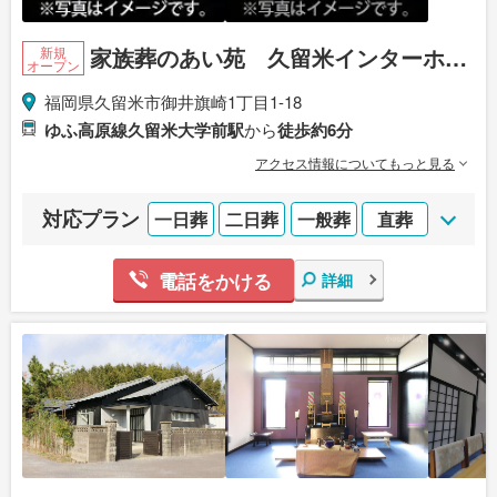
家族葬のあい苑 久留米インターホー
新規
オープン
ル
福岡県久留米市御井旗崎1丁目1-18
ゆふ高原線久留米大学前駅
から
徒歩約6分
アクセス情報についてもっと見る
対応プラン
一日葬
二日葬
一般葬
直葬
電話をかける
詳細