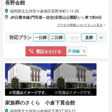
長野会館
福岡県北九州市小倉南区長野本町1-11-25
JR日豊本線(門司港～佐伯)安部山公園駅
から
車で約4分
アクセス情報についてもっと見る
対応プラン
一日葬
二日葬
一般葬
直葬
電話をかける
詳細
もっと見る
家族葬のさくら 小倉下貫会館
福岡県北九州市小倉南区下貫3丁目3-17