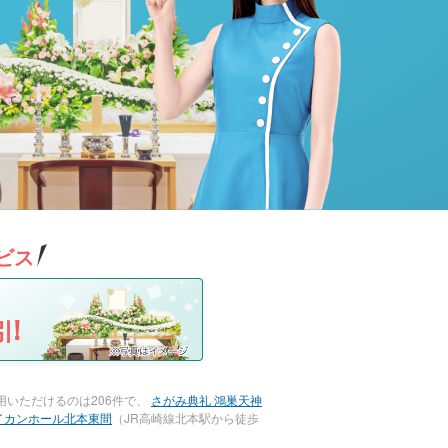
ビス
!
いただけるのは206件で、
さがみ典礼 鴻巣天神
イカンホール北本東間
（JR高崎線北本駅から徒歩