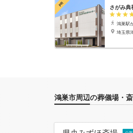
PR
鴻巣
駅
埼玉県鴻
鴻巣市周辺の葬儀場・斎
県央みずほ斎場
公営