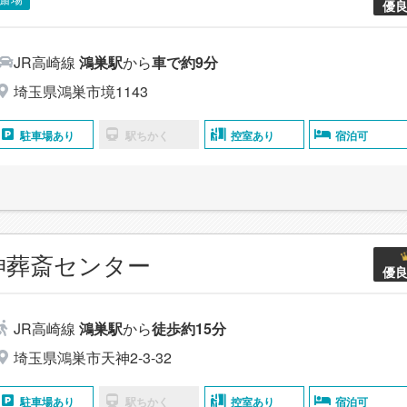
優
JR高崎線
鴻巣駅
から
車で約9分
埼玉県鴻巣市境1143
駐車場あり
駅ちかく
控室あり
宿泊可
神葬斎センター
優
JR高崎線
鴻巣駅
から
徒歩約15分
埼玉県鴻巣市天神2-3-32
駐車場あり
駅ちかく
控室あり
宿泊可