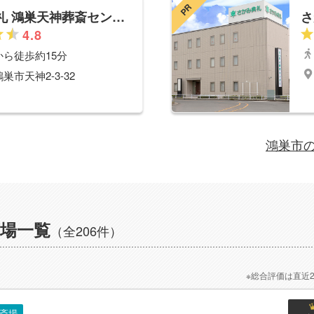
PR
さがみ典礼 鴻巣天神葬斎センター
さ
4.8
から徒歩約15分
巣市天神2-3-32
鴻巣市
場一覧
（全206件）
※総合評価は直近
斎場