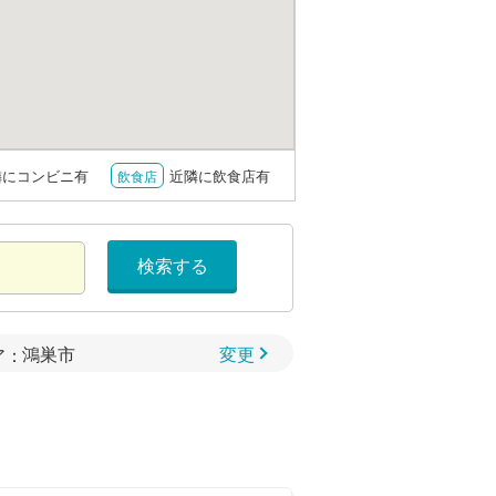
隣にコンビニ有
近隣に飲食店有
飲食店
検索する
変更
ア：