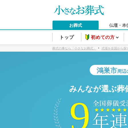
お葬式
仏壇・本
トップ
初めての方
葬式の事なら「小さなお葬式」
式場を全国から探
鴻巣市
周辺
みんなが選ぶ葬
9