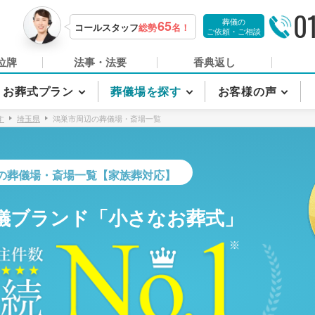
0
葬儀の
65
コールスタッフ
総勢
名！
ご依頼・ご相談
位牌
法事・法要
香典返し
お葬式プラン
葬儀場を探す
お客様の声
す
埼玉県
鴻巣市周辺の葬儀場・斎場一覧
の葬儀場・斎場一覧【家族葬対応】
儀ブランド「小さなお葬式」