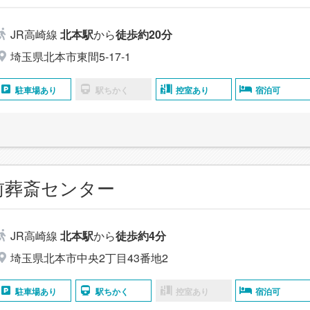
JR高崎線
北本駅
から
徒歩約20分
埼玉県北本市東間5-17-1
駐車場あり
駅ちかく
控室あり
宿泊可
前葬斎センター
JR高崎線
北本駅
から
徒歩約4分
埼玉県北本市中央2丁目43番地2
駐車場あり
駅ちかく
控室あり
宿泊可