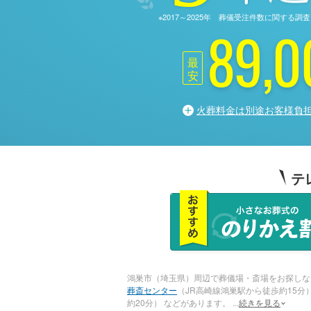
※2017～2025年 葬儀受注件数に関す
89,0
最
安
火葬料金は別途お客様負
テ
鴻巣市（埼玉県）周辺で葬儀場・斎場をお探しな
葬斎センター
（JR高崎線鴻巣駅から徒歩約15分
約20分） などがあります。
...
続きを見る