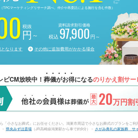
る調査（TPCマーケティングリサーチ調べ。仲介や再委託による施行を含む件数）
00
資料請求割引価格
税抜
97,900
円
～
税込
円～
担となります
その他に追加費用がかかる場合
レビCM放映中！
葬
儀
が
お
得
になる
のりかえ割サー
20
万円割引
ら「小さなお葬式」にお任せください。鴻巣市周辺で小さなお葬式のプランをご利用
）・
県央みずほ斎場
（JR高崎線鴻巣駅から車で約9分）・
さがみ典礼の家族葬 サ