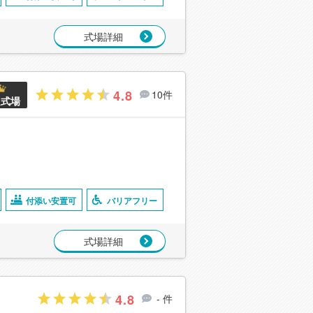
式場詳細
4.8
10件
良式場
付添い安置可
バリアフリー
式場詳細
4.8
- 件