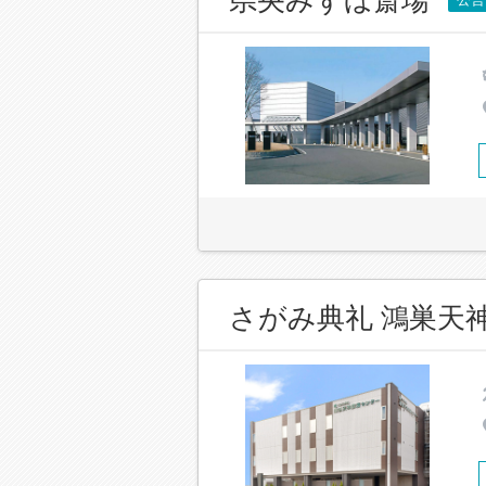
さがみ典礼 鴻巣天