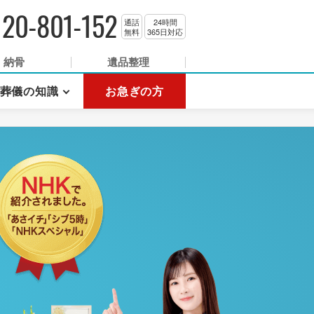
120-801-152
通話
24時間
無料
365日対応
納骨
遺品整理
葬儀の知識
お急ぎの方