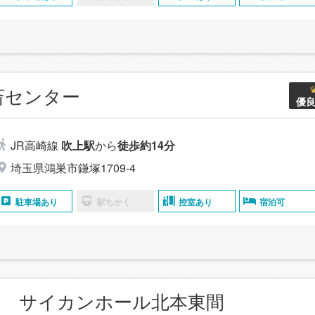
斎センター
優
JR高崎線
吹上駅
から
徒歩約14分
埼玉県鴻巣市鎌塚1709-4
駐車場あり
駅ちかく
控室あり
宿泊可
葬 サイカンホール北本東間