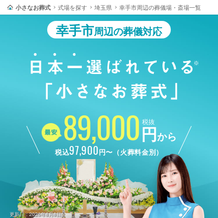
小さなお葬式
式場を探す
埼玉県
幸手市周辺の葬儀場・斎場一覧
幸手市
周辺の葬儀対応
89,000
税抜
円
から
97,900
税込
円〜（火葬料金別）
更新日：2026年8月8日