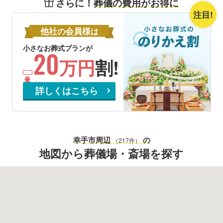
さらに！
葬儀の費用がお得に
注目!
他社
会員様
の
は
小さなお葬式プランが
20
万円
割!
詳しくはこちら
幸手市
周辺
の
（217件）
地図から葬儀場・斎場を探す