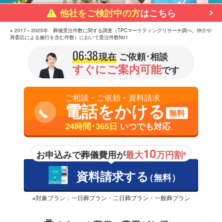
他社をご検討中の方
はこちら
※ 2017～2025年 葬儀受注件数に関する調査（TPCマーケティングリサーチ調べ。仲介や
再委託による施行を含む件数）において受注件数No1
06:38
現在
ご依頼･相談
すぐにご案内可能
です
ご相談・ご依頼・資料請求
電話をかける
無料
24時間･365日
いつでも対応
10
お申込みで葬儀費用が
最大
万円割
※
資料請求する
（無料）
※対象プラン：一日葬プラン・二日葬プラン・一般葬プラン