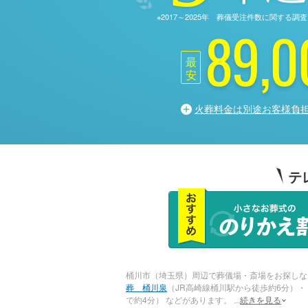
※2017～2025年 葬儀受注件数に関す
89,0
最
安
火葬料金は別途お客様負
テ
桶川市（埼玉県）周辺で葬儀場・斎場をお探しな
葬 桶川泉
（JR高崎線桶川駅から徒歩約6分）・
で約4分） などがあります。
...
続きを見る