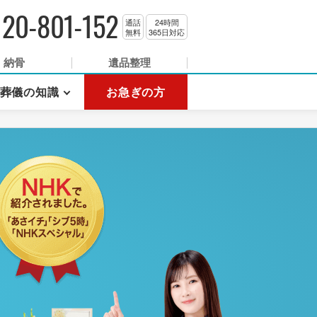
120-801-152
通話
24時間
無料
365日対応
納骨
遺品整理
葬儀の知識
お急ぎの方