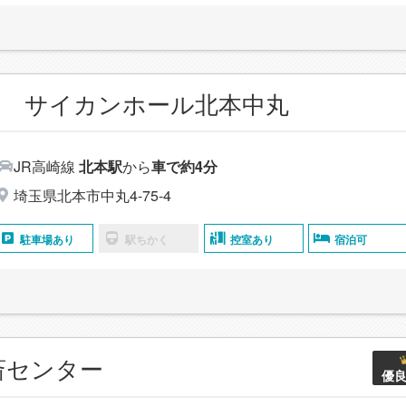
葬 サイカンホール北本中丸
JR高崎線
北本駅
から
車で約4分
埼玉県北本市中丸4-75-4
駐車場あり
駅ちかく
控室あり
宿泊可
斎センター
優