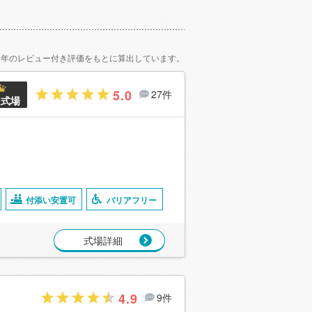
2年のレビュー付き評価をもとに算出しています。
5.0
27件
良式場
付添い安置可
バリアフリー
式場詳細
4.9
9件