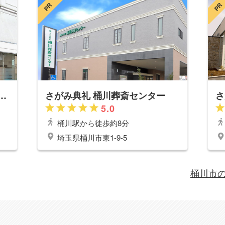
PR
PR
 サイカンホール プリエ桶川
さがみ典礼 桶川葬斎センター
さ
5.0
桶川
駅から徒歩約8分
埼玉県桶川市東1-9-5
桶川市