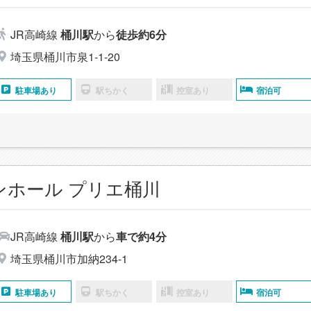
JR高崎線
桶川駅
から
徒歩約6分
埼玉県桶川市泉1-1-20
駐車場あり
駅ちかく
控室あり
宿泊可
ンホール プリエ桶川
JR高崎線
桶川駅
から
車で約4分
埼玉県桶川市加納234-1
駐車場あり
駅ちかく
控室あり
宿泊可