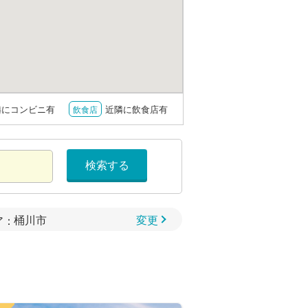
隣にコンビニ有
近隣に飲食店有
飲食店
検索する
変更
ア：