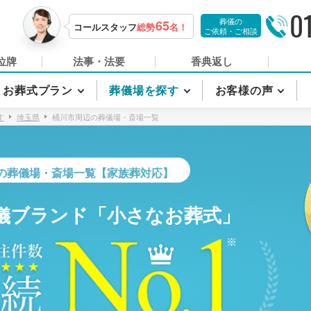
0
葬儀の
65
コールスタッフ
総勢
名！
ご依頼・ご相談
位牌
法事・法要
香典返し
お葬式プラン
葬儀場を探す
お客様の声
す
埼玉県
桶川市周辺の葬儀場・斎場一覧
の葬儀場・斎場一覧【家族葬対応】
儀ブランド「小さなお葬式」