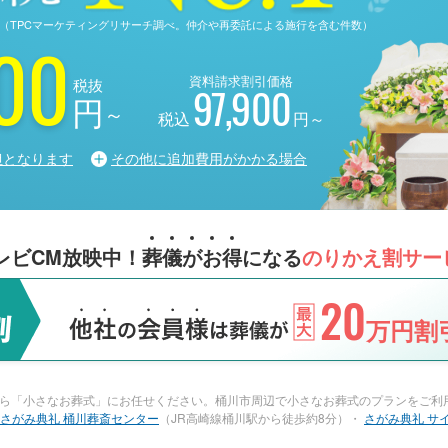
る調査（TPCマーケティングリサーチ調べ。仲介や再委託による施行を含む件数）
00
資料請求割引価格
税抜
97,900
円
～
税込
円～
担となります
その他に追加費用がかかる場合
レビCM放映中！
葬
儀
が
お
得
になる
のりかえ割サー
20
万円割引
ら「小さなお葬式」にお任せください。桶川市周辺で小さなお葬式のプランをご利用
さがみ典礼 桶川葬斎センター
（JR高崎線桶川駅から徒歩約8分）・
さがみ典礼 サ