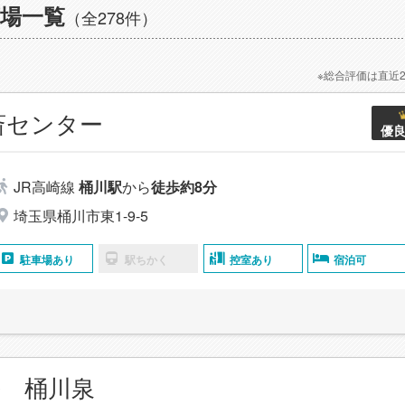
場一覧
（全278件）
※総合評価は直近
斎センター
優
JR高崎線
桶川駅
から
徒歩約8分
埼玉県桶川市東1-9-5
駐車場あり
駅ちかく
控室あり
宿泊可
 桶川泉