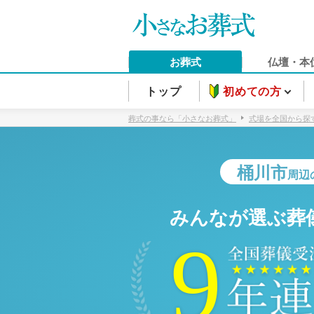
お葬式
仏壇・本
トップ
初めての方
葬式の事なら「小さなお葬式」
式場を全国から探
桶川市
周辺
みんなが選ぶ葬
9