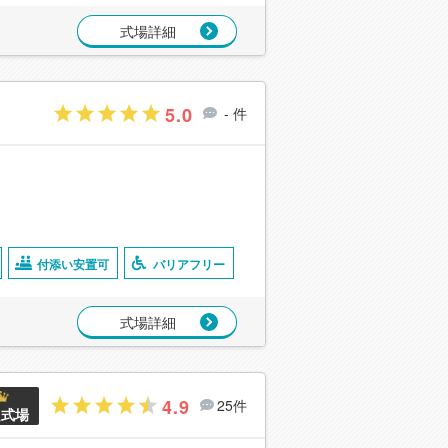
式場詳細
5.0
- 件
付添い安置可
バリアフリー
式場詳細
4.9
25件
良式場