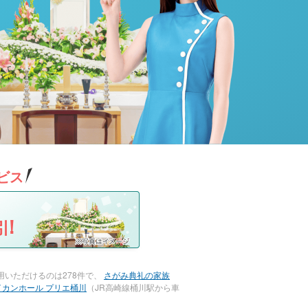
ビス
!
いただけるのは278件で、
さがみ典礼の家族
イカンホール プリエ桶川
（JR高崎線桶川駅から車