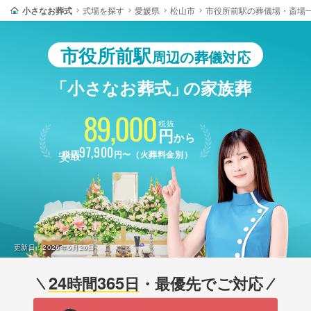
小さなお葬式
式場を探す
愛媛県
松山市
市役所前駅の葬儀場・斎場
市役所前駅
周辺の葬儀対応
「小さなお葬式」
の家族葬
89,000
税抜
円
から
最安
97,900
税込
円〜（火葬料金別）
更新日：
2026年5月26日
24
365
時間
日
・最優先でご対応