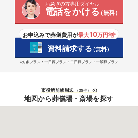
お急ぎの方専用ダイヤル
電話をかける
（無料）
10
お申込みで葬儀費用が
最大
万円割
※
資料請求する
（無料）
※対象プラン：一日葬プラン・二日葬プラン・一般葬プラン
市役所前駅
周辺
の
（28件）
地図から葬儀場・斎場を探す