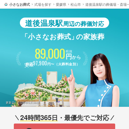
小さなお葬式
式場を探す
愛媛県
松山市
道後温泉駅の葬儀場・斎場
道後温泉駅
周辺の葬儀対応
「小さなお葬式」
の家族葬
89,000
税抜
円
から
最安
97,900
税込
円〜（火葬料金別）
更新日：
2026年5月26日
24
365
時間
日
・最優先でご対応