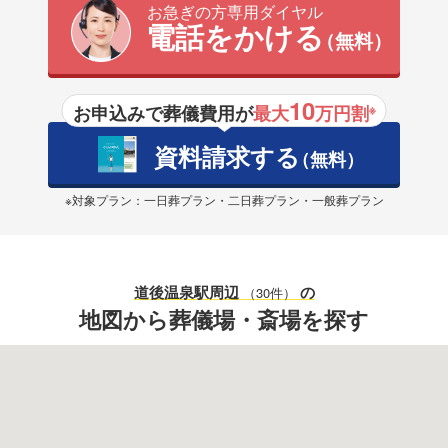
お急ぎの方専用ダイヤル
電話をかける
（無料）
10
お申込みで葬儀費用が
最大
万円割
※
資料請求する
（無料）
※対象プラン：一日葬プラン・二日葬プラン・一般葬プラン
道後温泉駅
周辺
の
（30件）
地図から葬儀場・斎場を探す