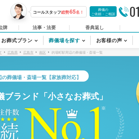
0
葬儀の
65
コールスタッフ
総勢
名！
ご依頼・ご相談
位牌
法事・法要
香典返し
お葬式プラン
葬儀場を探す
お客様の声
す
広島県
広島市
南区
的場町駅周辺の葬儀場・斎場一覧
辺の葬儀場・斎場一覧【家族葬対応】
儀ブランド「小さなお葬式」