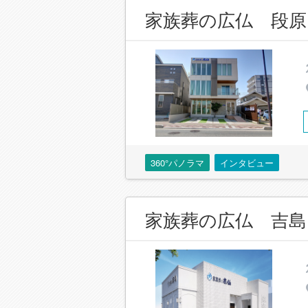
家族葬の広仏 段原
360°パノラマ
インタビュー
家族葬の広仏 吉島