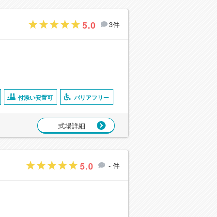
5.0
3件
付添い安置可
バリアフリー
式場詳細
5.0
- 件