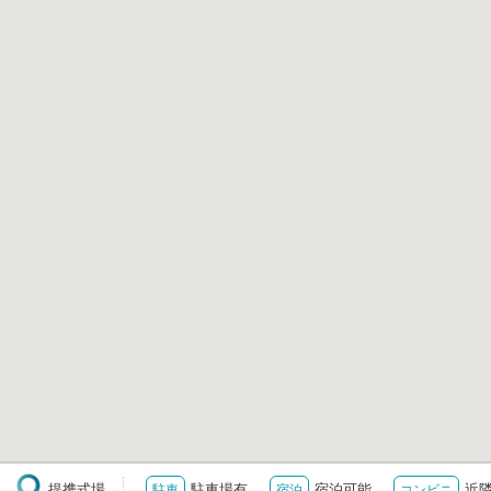
提携式場
駐車場有
宿泊可能
近
駐車
宿泊
コンビニ