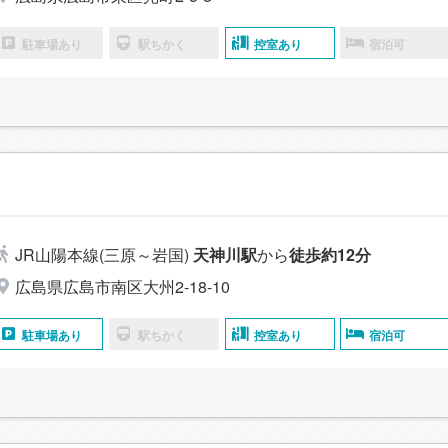
駐車場あり
駅ちかく
控室あり
宿泊可
JR山陽本線(三原～岩国)
天神川駅
から
徒歩約12分
広島県広島市南区大州2-18-10
駐車場あり
駅ちかく
控室あり
宿泊可