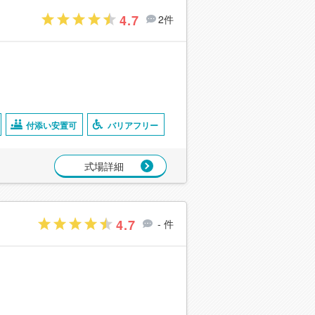
4.7
2件
付添い安置可
バリアフリー
式場詳細
4.7
- 件