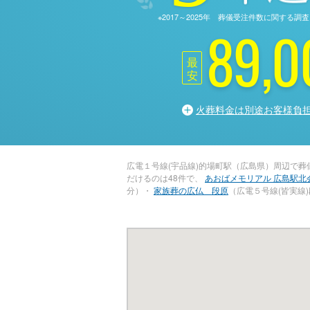
※2017～2025年 葬儀受注件数に関す
89,0
最
安
火葬料金は別途お客様負
広電１号線(宇品線)的場町駅（広島県）周辺で
だけるのは48件で、
あおばメモリアル 広島駅北
分）・
家族葬の広仏 段原
（広電５号線(皆実線