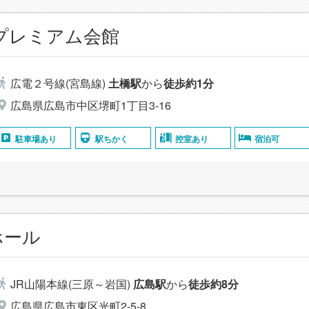
プレミアム会館
広電２号線(宮島線)
土橋駅
から
徒歩約1分
広島県広島市中区堺町1丁目3‐16
駐車場あり
駅ちかく
控室あり
宿泊可
ホール
JR山陽本線(三原～岩国)
広島駅
から
徒歩約8分
広島県広島市東区光町2-5-8