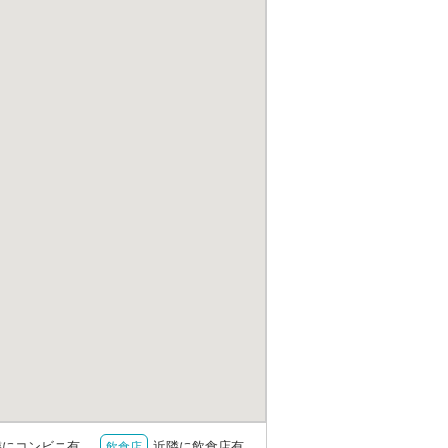
隣にコンビニ有
近隣に飲食店有
飲食店