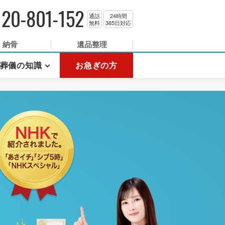
120-801-152
通話
24時間
無料
365日対応
納骨
遺品整理
葬儀の知識
お急ぎの方