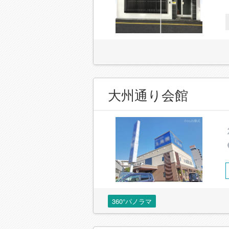
大州通り会館
360°パノラマ