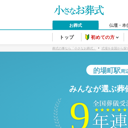
お葬式
仏壇・本
トップ
初めての方
葬式の事なら「小さなお葬式」
式場を全国から探
的場町駅
周
みんなが選ぶ葬
9