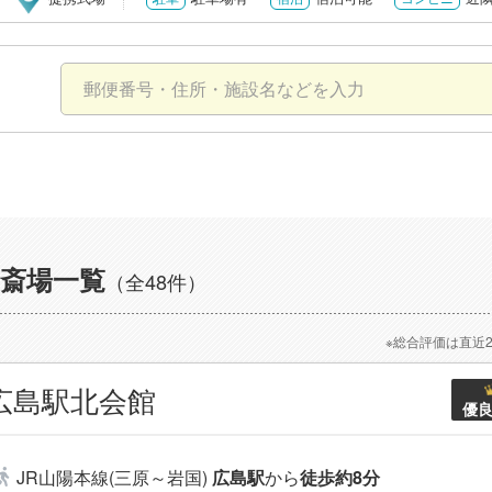
斎場一覧
（全48件）
※総合評価は直近
広島駅北会館
優
JR山陽本線(三原～岩国)
広島駅
から
徒歩約8分