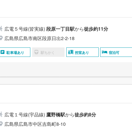
広電５号線(皆実線)
段原一丁目駅
から
徒歩約11分
広島県広島市南区段原日出2-2-18
駐車場あり
駅ちかく
控室あり
宿泊可
広電１号線(宇品線)
鷹野橋駅
から
徒歩約8分
広島県広島市中区吉島町8-10