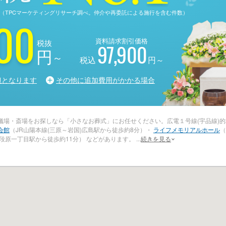
る調査（TPCマーケティングリサーチ調べ。仲介や再委託による施行を含む件数）
00
資料請求割引価格
税抜
97,900
円
～
税込
円～
担となります
その他に追加費用がかかる場合
葬儀場・斎場をお探しなら「小さなお葬式」にお任せください。広電１号線(宇品線)
会館
（JR山陽本線(三原～岩国)広島駅から徒歩約8分）・
ライフメモリアルホール
（
)段原一丁目駅から徒歩約11分） などがあります。
...
続きを見る