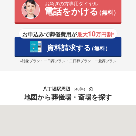
お急ぎの方専用ダイヤル
電話をかける
（無料）
10
お申込みで葬儀費用が
最大
万円割
※
資料請求する
（無料）
※対象プラン：一日葬プラン・二日葬プラン・一般葬プラン
八丁堀駅
周辺
の
（48件）
地図から葬儀場・斎場を探す