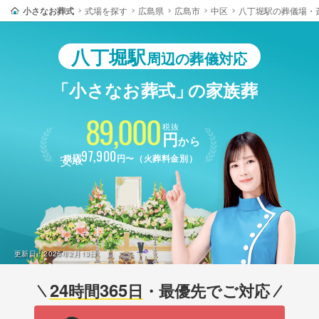
小さなお葬式
式場を探す
広島県
広島市
中区
八丁堀駅の葬儀場・
八丁堀駅
周辺の葬儀対応
「小さなお葬式」
の家族葬
89,000
税抜
円
から
最安
97,900
税込
円〜（火葬料金別）
更新日：
2026年2月13日
24
365
時間
日
・最優先でご対応