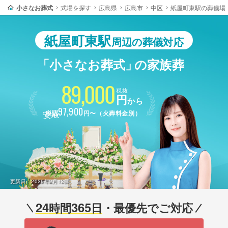
小さなお葬式
式場を探す
広島県
広島市
中区
紙屋町東駅の葬儀場
紙屋町東駅
周辺の葬儀対応
「小さなお葬式」
の家族葬
89,000
税抜
円
から
最安
97,900
税込
円〜（火葬料金別）
更新日：
2026年2月13日
24
365
時間
日
・最優先でご対応