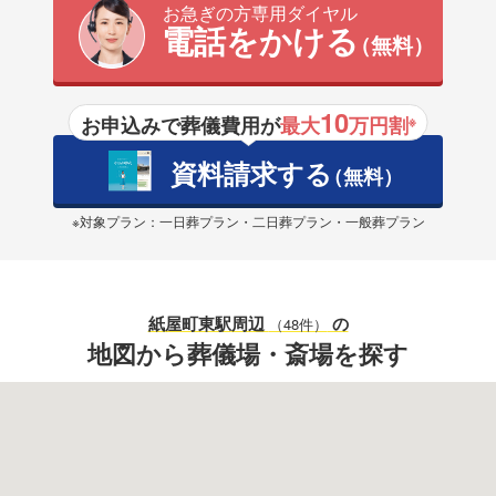
お急ぎの方専用ダイヤル
電話をかける
（無料）
10
お申込みで葬儀費用が
最大
万円割
※
資料請求する
（無料）
※対象プラン：一日葬プラン・二日葬プラン・一般葬プラン
紙屋町東駅
周辺
の
（48件）
地図から葬儀場・斎場を探す