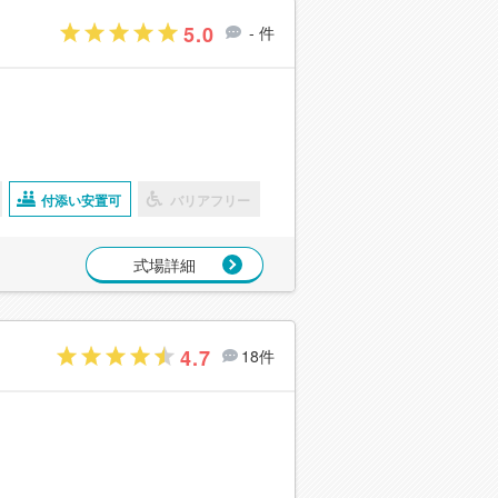
5.0
- 件
付添い安置可
バリアフリー
式場詳細
4.7
18件