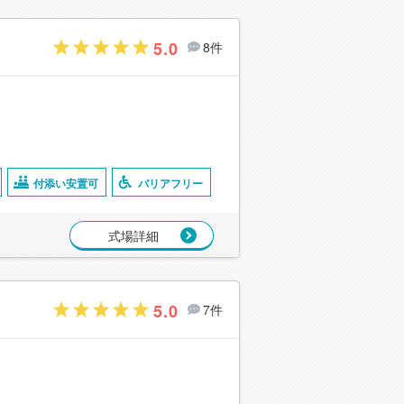
5.0
8件
付添い安置可
バリアフリー
式場詳細
5.0
7件