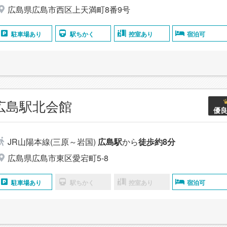
広島県広島市西区上天満町8番9号
駐車場あり
駅ちかく
控室あり
宿泊可
広島駅北会館
優
JR山陽本線(三原～岩国)
広島駅
から
徒歩約8分
広島県広島市東区愛宕町5-8
駐車場あり
駅ちかく
控室あり
宿泊可