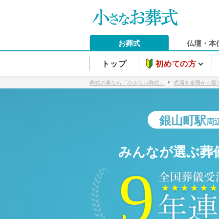
お葬式
仏壇・本
トップ
初めての方
葬式の事なら「小さなお葬式」
式場を全国から探
銀山町駅
周
みんなが選ぶ葬
9