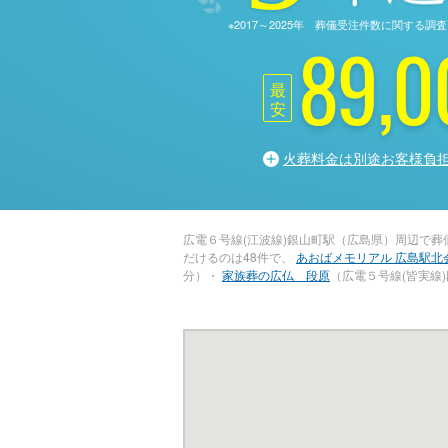
※2017～2025年 葬儀受注件数に関す
89,0
最
安
火葬料金は別途お客様負
広電６号線(江波線)銀山町駅（広島県）周辺で
だけるのは48件で、
あおばメモリアル 広島駅北
分）・
家族葬の広仏 段原
（広電５号線(皆実線