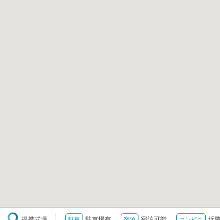
提携式場
駐車場有
宿泊可能
近
駐車
宿泊
コンビニ