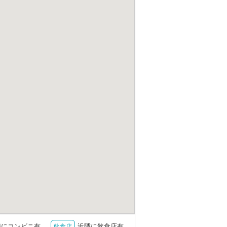
隣にコンビニ有
近隣に飲食店有
飲食店