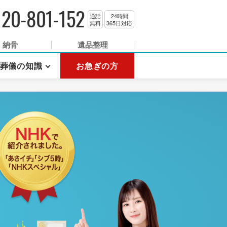
120-801-152
通話
24時間
無料
365日対応
納骨
遺品整理
葬儀の知識
お急ぎの方