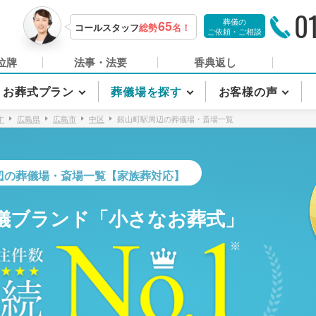
0
葬儀の
65
コールスタッフ
総勢
名！
ご依頼・ご相談
位牌
法事・法要
香典返し
お葬式プラン
葬儀場を探す
お客様の声
す
広島県
広島市
中区
銀山町駅周辺の葬儀場・斎場一覧
辺の葬儀場・斎場一覧【家族葬対応】
儀ブランド「小さなお葬式」