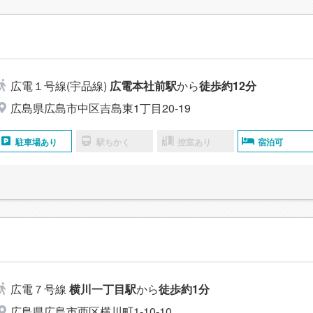
広電１号線(宇品線)
広電本社前駅
から
徒歩約12分
広島県広島市中区吉島東1丁目20-19
駐車場あり
駅ちかく
控室あり
宿泊可
広電７号線
横川一丁目駅
から
徒歩約1分
広島県広島市西区横川町1-10-10