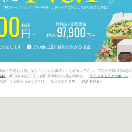
る調査（TPCマーケティングリサーチ調べ。仲介や再委託による施行を含む件数）
00
資料請求割引価格
税抜
97,900
円
～
税込
円～
担となります
その他に追加費用がかかる場合
葬儀場・斎場をお探しなら「小さなお葬式」にお任せください。広電６号線(江波線)
会館
（JR山陽本線(三原～岩国)広島駅から徒歩約8分）・
ライフメモリアルホール
（
)段原一丁目駅から徒歩約11分） などがあります。
...
続きを見る