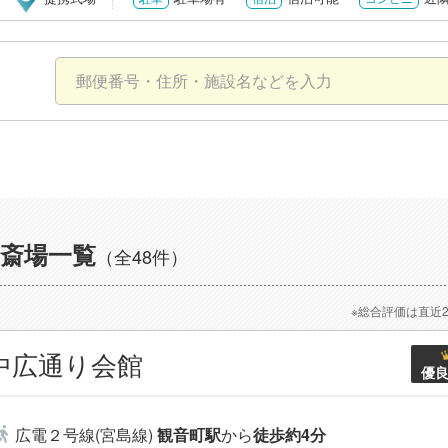
斎場一覧
（全48件）
※総合評価は直近
中広通り会館
優
広電２号線(宮島線)
観音町駅
から
徒歩約4分