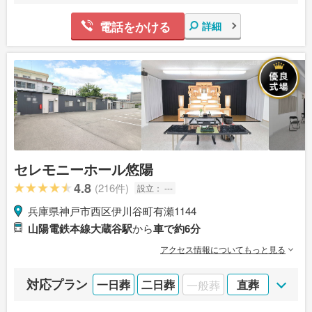
電話をかける
詳細
セレモニーホール悠陽
4.8
(216件)
設立：
---
兵庫県神戸市西区伊川谷町有瀬1144
山陽電鉄本線大蔵谷駅
から
車で約6分
アクセス情報についてもっと見る
対応プラン
一日葬
二日葬
一般葬
直葬