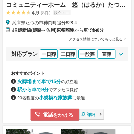
コミュニティーホーム 悠（はるか）たつの
店
4.9
(8件)
設立：
---
兵庫県たつの市神岡町追分628-4
JR姫新線(姫路～佐用)東觜崎駅
から
車で約8分
アクセス情報についてもっと見る
対応プラン
一日葬
二日葬
一般葬
直葬
おすすめポイント
火葬場まで車で15分
の好立地
駅から車で9分
でアクセス良好
小規模な家族葬
20名程度の
に最適
電話をかける
詳細