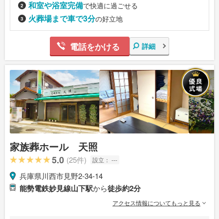
和室や浴室完備
で快適に過ごせる
火葬場まで車で3分
の好立地
電話をかける
詳細
家族葬ホール 天照
5.0
(25件)
設立：
---
兵庫県川西市見野2-34-14
能勢電鉄妙見線山下駅
から
徒歩約2分
アクセス情報についてもっと見る