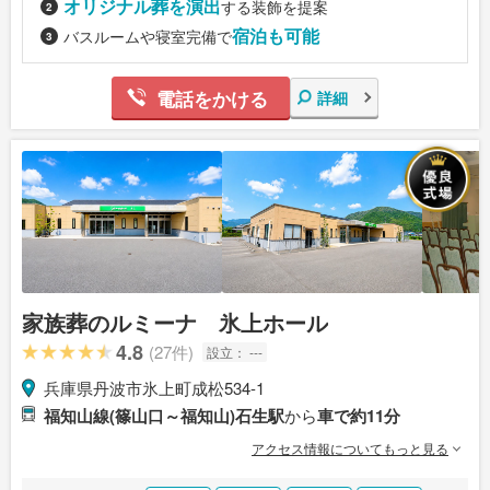
オリジナル葬を演出
する装飾を提案
宿泊も可能
バスルームや寝室完備で
電話をかける
詳細
家族葬のルミーナ 氷上ホール
4.8
(27件)
設立：
---
兵庫県丹波市氷上町成松534-1
福知山線(篠山口～福知山)石生駅
から
車で約11分
アクセス情報についてもっと見る