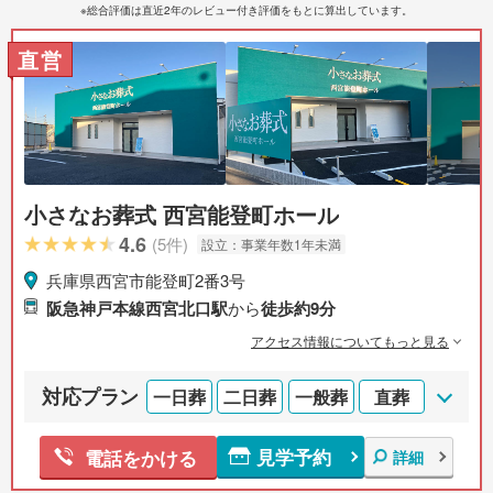
※総合評価は直近2年のレビュー付き評価をもとに算出しています。
直営
小さなお葬式 西宮能登町ホール
4.6
(5件)
設立：
事業年数1年未満
兵庫県西宮市能登町2番3号
阪急神戸本線西宮北口駅
から
徒歩約9分
アクセス情報についてもっと見る
対応プラン
一日葬
二日葬
一般葬
直葬
見学予約
電話をかける
詳細