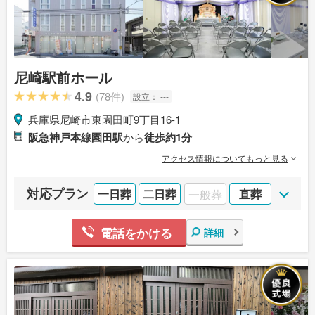
尼崎駅前ホール
4.9
(78件)
設立：
---
兵庫県尼崎市東園田町9丁目16-1
阪急神戸本線園田駅
から
徒歩約1分
アクセス情報についてもっと見る
対応プラン
一日葬
二日葬
一般葬
直葬
電話をかける
詳細