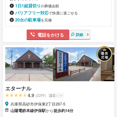
1日1組貸切り
の葬儀会館
バリアフリー対応
で快適に過ごせる
20台の駐車場
を完備
電話をかける
詳細
エターナル
4.9
(22件)
設立：
---
兵庫県高砂市伊保東2丁目267-5
山陽電鉄本線伊保駅
から
徒歩約14分