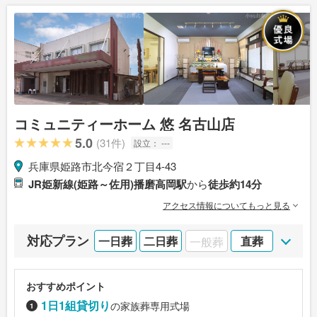
コミュニティーホーム 悠 名古山店
5.0
(31件)
設立：
---
兵庫県姫路市北今宿２丁目4-43
JR姫新線(姫路～佐用)播磨高岡駅
から
徒歩約14分
アクセス情報についてもっと見る
対応プラン
一日葬
二日葬
一般葬
直葬
おすすめポイント
1日1組貸切り
の家族葬専用式場