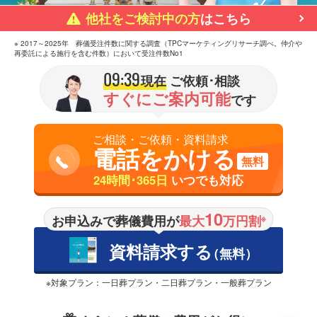
他社をご検討中の方
はこちら
※ 2017～2025年 葬儀受注件数に関する調査（TPCマーケティングリサーチ調べ。仲介や
再委託による施行を含む件数）において受注件数No1
09:39
現在
ご依頼･相談
すぐにご案内可能
です
ご相談・ご依頼・資料請求
電話をかける
無料
24時間･365日
いつでも対応
10
お申込みで葬儀費用が
最大
万円割
※
資料請求する
（無料）
※対象プラン：一日葬プラン・二日葬プラン・一般葬プラン