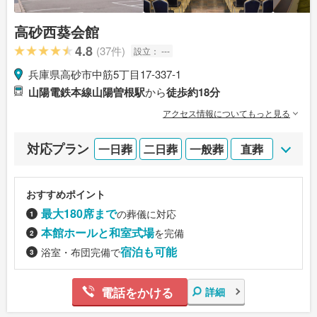
高砂西葵会館
4.8
(37件)
設立：
---
兵庫県高砂市中筋5丁目17-337-1
山陽電鉄本線山陽曽根駅
から
徒歩約18分
アクセス情報についてもっと見る
対応プラン
一日葬
二日葬
一般葬
直葬
おすすめポイント
最大180席まで
の葬儀に対応
本館ホールと和室式場
を完備
宿泊も可能
浴室・布団完備で
電話をかける
詳細