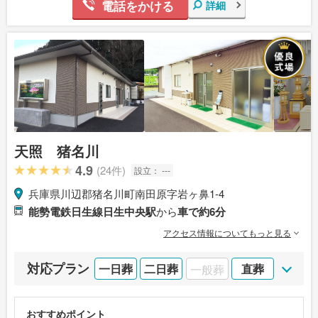
電話をかける
詳細
天照 猪名川
4.9
(24件)
設立：
---
兵庫県川辺郡猪名川町南田原字岩ヶ鼻1-4
能勢電鉄日生線日生中央駅
から
車で約6分
アクセス情報についてもっと見る
対応プラン
一日葬
二日葬
一般葬
直葬
おすすめポイント