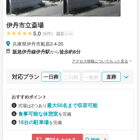
伊丹市立斎場
5.0
(6件)
設立：
---
兵庫県伊丹市船原2-4-20
阪急伊丹線伊丹駅
から
徒歩約6分
アクセス情報についてもっと見る
対応プラン
一日葬
二日葬
一般葬
直葬
おすすめポイント
最大50名まで収容可能
式場は2つあり
食事可能な休憩室
を完備
18台の駐車場
を完備
電話をかける
詳細