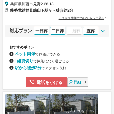
兵庫県川西市見野2-28-18
能勢電鉄妙見線山下駅
から
徒歩約2分
アクセス情報についてもっと見る
対応プラン
一日葬
二日葬
一般葬
直葬
おすすめポイント
ペット同伴
で葬儀ができる
1組貸切り
で気兼ねなく過ごせる
駅から徒歩2分
でアクセス良好
電話をかける
詳細
もっと見る