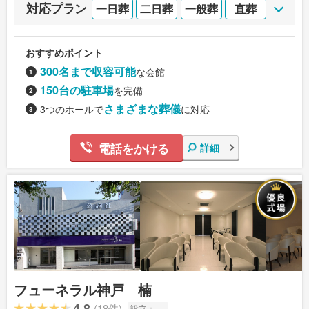
対応プラン
一日葬
二日葬
一般葬
直葬
おすすめポイント
300名まで収容可能
な会館
150台の駐車場
を完備
さまざまな葬儀
3つのホールで
に対応
電話をかける
詳細
フューネラル神戸 楠
4.8
(18件)
設立：
---