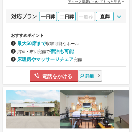
アクセス情報についてもっと見る
対応プラン
一日葬
二日葬
一般葬
直葬
おすすめポイント
最大50席まで
収容可能なホール
宿泊も可能
浴室・布団完備で
床暖房やマッサージチェア
完備
電話をかける
詳細