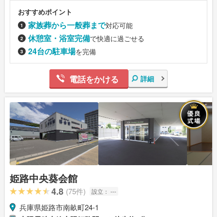
おすすめポイント
家族葬から一般葬まで
対応可能
休憩室・浴室完備
で快適に過ごせる
24台の駐車場
を完備
電話をかける
詳細
姫路中央葵会館
4.8
(75件)
設立：
---
兵庫県姫路市南畝町24-1