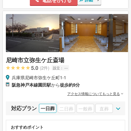
尼崎市立弥生ケ丘斎場
5.0
(2件)
設立：
---
兵庫県尼崎市弥生ケ丘町1-1
阪急神戸本線園田駅
から
徒歩約9分
アクセス情報についてもっと見る
対応プラン
一日葬
二日葬
一般葬
直葬
おすすめポイント