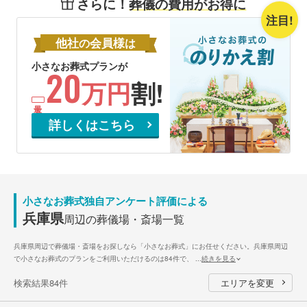
さらに！
葬儀の費用がお得に
注目!
他社
会員様
の
は
小さなお葬式プランが
20
万円
割!
詳しくはこちら
小さなお葬式独自アンケート評価による
兵庫県
周辺の葬儀場・斎場一覧
兵庫県周辺で葬儀場・斎場をお探しなら「小さなお葬式」にお任せください。兵庫県周辺
で小さなお葬式のプランをご利用いただけるのは84件で、
...
続きを見る
検索結果84件
エリアを変更