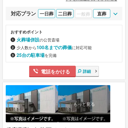
対応プラン
一日葬
二日葬
一般葬
直葬
おすすめポイント
火葬場併設
の公営斎場
100名までの葬儀
少人数から
に対応可能
25台の駐車場
を完備
電話をかける
詳細
もっと見る