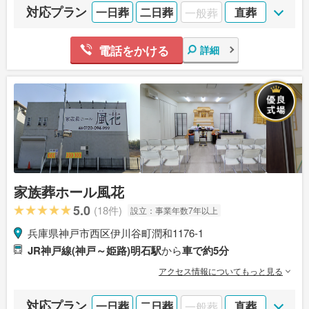
対応プラン
一日葬
二日葬
一般葬
直葬
電話をかける
詳細
家族葬ホール風花
5.0
(18件)
設立：
事業年数7年以上
兵庫県神戸市西区伊川谷町潤和1176-1
JR神戸線(神戸～姫路)明石駅
から
車で約5分
アクセス情報についてもっと見る
対応プラン
一日葬
二日葬
一般葬
直葬