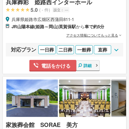
兵庫葬彩 姫路西インターホール
5.0
( - 件)
設立：
---
兵庫県姫路市広畑区西蒲田811-1
JR山陽本線(姫路～岡山)英賀保駅
から
車で約5分
アクセス情報についてもっと見る
対応プラン
一日葬
二日葬
一般葬
直葬
電話をかける
詳細
家族葬会館 SORAE 美方