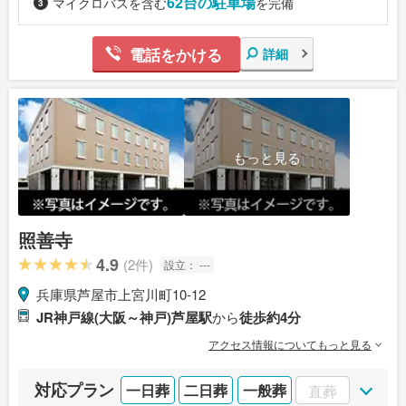
62台の駐車場
マイクロバスを含む
を完備
電話をかける
詳細
もっと見る
照善寺
4.9
(2件)
設立：
---
兵庫県芦屋市上宮川町10‐12
JR神戸線(大阪～神戸)芦屋駅
から
徒歩約4分
アクセス情報についてもっと見る
対応プラン
一日葬
二日葬
一般葬
直葬