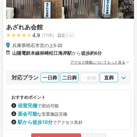
あざれあ会館
4.9
(71件)
設立：
---
兵庫県明石市宮の上5-22
山陽電鉄本線林崎松江海岸駅
から
徒歩約6分
アクセス情報についてもっと見る
対応プラン
一日葬
二日葬
一般葬
直葬
おすすめポイント
浴室完備
で宿泊可能
面会可能
な安置施設完備
駅から徒歩10分
でアクセス良好