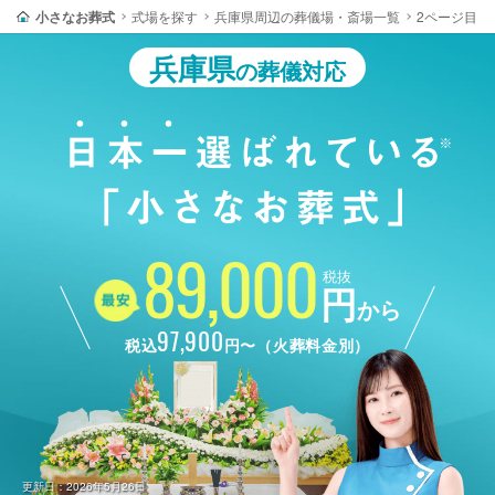
小さなお葬式
式場を探す
兵庫県周辺の葬儀場・斎場一覧
2ページ目
兵庫県
の葬儀対応
89,000
税抜
円
から
97,900
税込
円〜（火葬料金別）
更新日：2026年5月26日