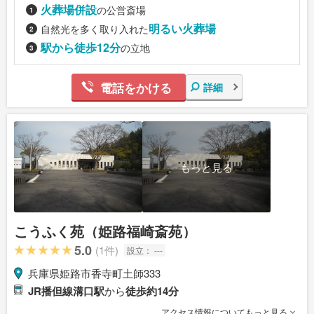
火葬場併設
の公営斎場
明るい火葬場
自然光を多く取り入れた
駅から徒歩12分
の立地
電話をかける
詳細
もっと見る
こうふく苑（姫路福崎斎苑）
5.0
(1件)
設立：
---
兵庫県姫路市香寺町土師333
JR播但線溝口駅
から
徒歩約14分
アクセス情報についてもっと見る