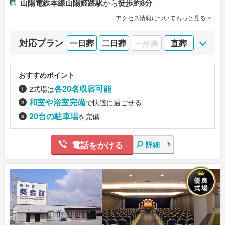
山陽電鉄本線山陽姫路駅
から
徒歩約8分
アクセス情報についてもっと見る
対応プラン
一日葬
二日葬
一般葬
直葬
おすすめポイント
各20名収容可能
2式場は
和室や浴室完備
で快適に過ごせる
20台の駐車場
を完備
電話をかける
詳細