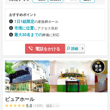
おすすめポイント
1日1組限定
の家族葬ホール
市境に位置
しアクセス良好
最大30名までの
葬儀に対応
電話をかける
詳細
ピュアホール
5.0
(12件)
設立：
---