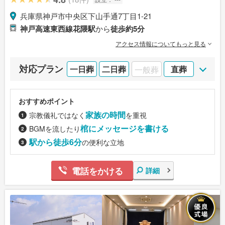
兵庫県神戸市中央区下山手通7丁目1-21
神戸高速東西線花隈駅
から
徒歩約5分
アクセス情報についてもっと見る
対応プラン
一日葬
二日葬
一般葬
直葬
おすすめポイント
家族の時間
宗教儀礼ではなく
を重視
棺にメッセージを書ける
BGMを流したり
駅から徒歩6分
の便利な立地
電話をかける
詳細