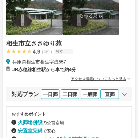
もっと見る
相生市立ささゆり苑
4.9
(4件)
設立：
---
兵庫県相生市相生字成557
JR赤穂線相生駅
から
車で約4分
アクセス情報についてもっと見る
対応プラン
一日葬
二日葬
一般葬
直葬
おすすめポイント
火葬場併設
の公営斎場
安置室完備
で安心