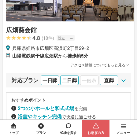
広畑葵会館
4.8
(18件)
設立：
---
兵庫県姫路市広畑区高浜町2丁目29−2
山陽電鉄網干線広畑駅
から
徒歩約5分
アクセス情報についてもっと見る
対応プラン
一日葬
二日葬
一般葬
直葬
おすすめポイント
2つの小ホールと和式式場
を完備
浴室やキッチン完備
で快適に過ごせる
50台の駐車場
を完備
トップ
プラン
式場を探す
お急ぎの方
メニュー