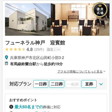
フューネラル神戸 迎賓館
4.8
(29件)
設立：
---
兵庫県神戸市北区山田町小部3-2
有馬線鈴蘭台駅
から
徒歩約19分
アクセス情報についてもっと見る
対応プラン
一日葬
二日葬
一般葬
直葬
おすすめポイント
最大60名までの
葬儀に対応