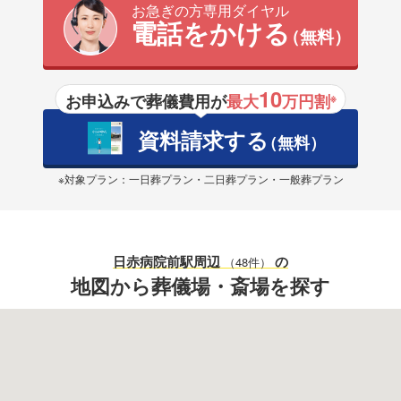
お急ぎの方専用ダイヤル
電話をかける
（無料）
10
お申込みで葬儀費用が
最大
万円割
※
資料請求する
（無料）
※対象プラン：一日葬プラン・二日葬プラン・一般葬プラン
日赤病院前駅
周辺
の
（48件）
地図から葬儀場・斎場を探す