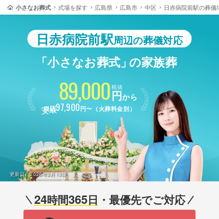
小さなお葬式
式場を探す
広島県
広島市
中区
日赤病院前駅の葬儀
日赤病院前駅
周辺の葬儀対応
「小さなお葬式」
の家族葬
89,000
税抜
円
から
最安
97,900
税込
円〜（火葬料金別）
更新日：
2026年2月13日
24
365
時間
日
・最優先でご対応